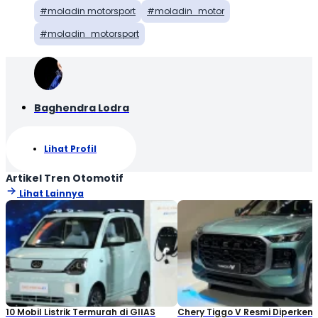
moladin motorsport
moladin_motor
moladin_motorsport
Baghendra Lodra
Lihat Profil
Artikel Tren Otomotif
Lihat Lainnya
10 Mobil Listrik Termurah di GIIAS
Chery Tiggo V Resmi Diperken