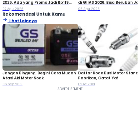
2026, Ada yang Promo Jadi Rp119
di GIIAS 2026, Bisa Berubah Ja
Jutaan!
Double Cabin
07 Agu 2026
06 Agu 2026
Rekomendasi Untuk Kamu
Lihat Lainnya
Jangan Bingung, Begini Cara Mudah
Daftar Kode Busi Motor Standa
Atasi Aki Motor Soak
Pabrikan, Catat Ya!
06 Sep 2019
17 Okt 2019