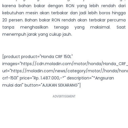
karena bahan bakar dengan RON yang lebih rendah dari
kebutuhan mesin akan terbakar dan jadi lebih boros hingga
20 persen. Bahan bakar RON rendah akan terbakar percuma
tanpa menghasilkan tenaga yang maksimal. Saat
menempuh jarak yang cukup jauh.
[product product="Honda CRF 150L"
images="https://cdn.moladin.com/motor/honda/Honda_CRF_1
url="https://moladin.com/news/category/motor//honda/hon
crf-150l" price="Rp. 1.487.000,-*" description="*Angsuran
mulai dari" button="AJUKAN SEKARANG"]