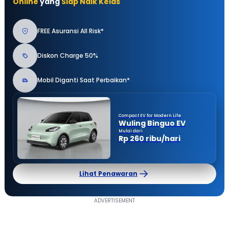
Online
yang
Siap Naik Kelas
FREE Asuransi All Risk*
Diskon Charge 50%
Mobil Diganti Saat Perbaikan*
Compact EV for Modern Life
Wuling Binguo EV
Mulai dari
Rp 260 ribu/hari
Lihat Penawaran