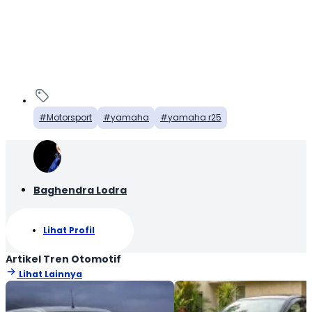
Motorsport
yamaha
yamaha r25
Baghendra Lodra
Lihat Profil
Artikel Tren Otomotif
Lihat Lainnya