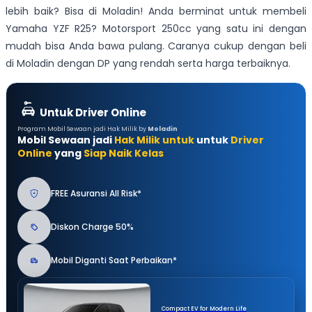
lebih baik? Bisa di Moladin! Anda berminat untuk membeli
Yamaha YZF R25? Motorsport 250cc yang satu ini dengan
mudah bisa Anda bawa pulang. Caranya cukup dengan beli
di Moladin dengan DP yang rendah serta harga terbaiknya.
Untuk Driver Online
Program Mobil Sewaan jadi Hak Milik by
Moladin
Mobil Sewaan jadi
Hak Milik untuk
untuk
Driver
Online
yang
Siap Naik Kelas
FREE Asuransi All Risk*
Diskon Charge 50%
Mobil Diganti Saat Perbaikan*
Compact EV for Modern Life