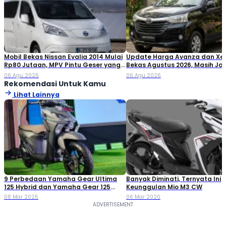
Mobil Bekas Nissan Evalia 2014 Mulai
Update Harga Avanza dan Xe
Rp80 Jutaan, MPV Pintu Geser yang
Bekas Agustus 2026, Masih Jad
Masih Layak Dibeli?
Keluarga Favorit!
06 Agu 2026
06 Agu 2026
Rekomendasi Untuk Kamu
Lihat Lainnya
9 Perbedaan Yamaha Gear Ultima
Banyak Diminati, Ternyata Ini
125 Hybrid dan Yamaha Gear 125
Keunggulan Mio M3 CW
Biasa
08 Mar 2025
06 Mar 2020