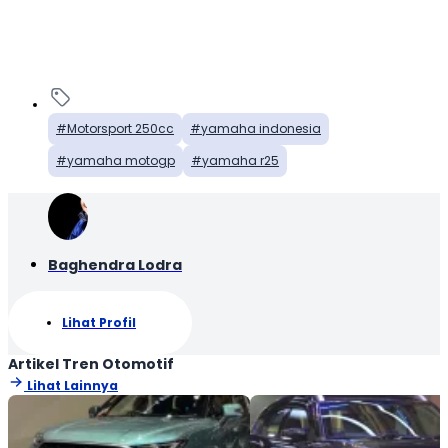
Motorsport 250cc
yamaha indonesia
yamaha motogp
yamaha r25
Baghendra Lodra
Lihat Profil
Artikel Tren Otomotif
Lihat Lainnya