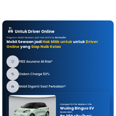
Untuk Driver Online
Program Mobil Sewaan jadi Hak Milik by
Moladin
Mobil Sewaan jadi
Hak Milik untuk
untuk
Driver
Online
yang
Siap Naik Kelas
FREE Asuransi All Risk*
Diskon Charge 50%
Mobil Diganti Saat Perbaikan*
Compact EV for Modern Life
Wuling Binguo EV
Mulai dari
Rp 260 ribu/hari