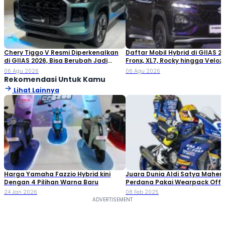
Chery Tiggo V Resmi Diperkenalkan
Daftar Mobil Hybrid di GIIAS 20
di GIIAS 2026, Bisa Berubah Jadi
Fronx, XL7, Rocky hingga Veloz!
Double Cabin
06 Agu 2026
06 Agu 2026
Rekomendasi Untuk Kamu
Lihat Lainnya
Harga Yamaha Fazzio Hybrid kini
Juara Dunia Aldi Satya Mahen
Dengan 4 Pilihan Warna Baru
Perdana Pakai Wearpack Offic
24 Jan 2026
08 Feb 2025