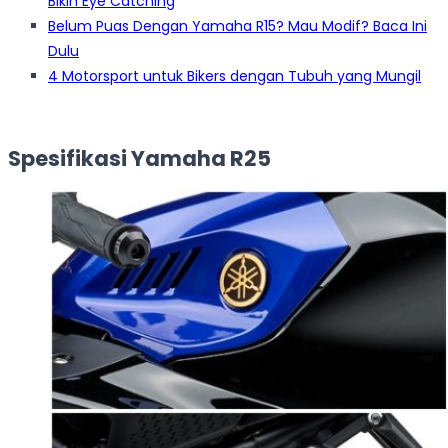
Bikin Eye Catching
Belum Puas Dengan Yamaha R15? Mau Modif? Baca Ini
Dulu
4 Motorsport untuk Bikers dengan Tubuh yang Mungil
Spesifikasi Yamaha R25