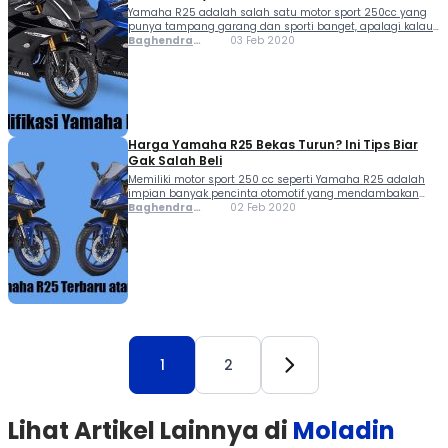
Yamaha R25 adalah salah satu motor sport 250cc yang
punya tampang garang dan sporti banget, apalagi kalau
mendapat ubahan atau istilahnya modifikasi di beberapa
Baghendra
03 Feb 2020
bagian. Tampilan Yamaha R25 bisa terlihat tidak biasa
Lodra
lagi dan jadi pusat perhatian orang di jalanan....
Harga Yamaha R25 Bekas Turun? Ini Tips Biar
Gak Salah Beli
Memiliki motor sport 250 cc seperti Yamaha R25 adalah
impian banyak pencinta otomotif yang mendambakan
sensasi berkendara bertenaga, desain agresif, dan posisi
Baghendra
02 Feb 2020
duduk ergonomis. Namun, harga barunya yang mencapai
Lodra
angka Rp60 jutaan membuat banyak orang mulai melirik
harga Yamaha R25...
1
2
Lihat Artikel Lainnya di
Moladin