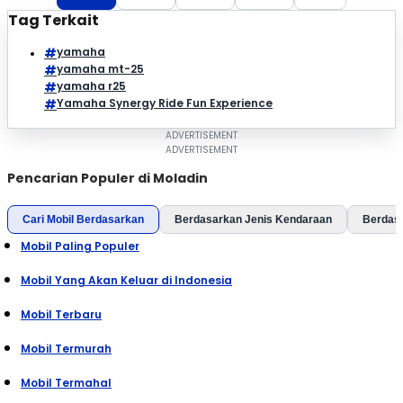
Tag Terkait
yamaha
yamaha mt-25
yamaha r25
Yamaha Synergy Ride Fun Experience
Pencarian Populer di Moladin
Cari Mobil Berdasarkan
Berdasarkan Jenis Kendaraan
Berdas
Mobil Paling Populer
Mobil Yang Akan Keluar di Indonesia
Mobil Terbaru
Mobil Termurah
Mobil Termahal