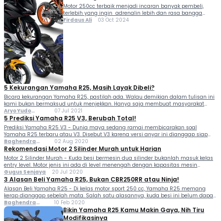
Motor 250cc terbaik menjadi incaran banyak pembeli,
terlebih yang ingin adrenalin lebih dan rasa bangga
memilikinya. Soal harga, memang agak mahal. Walau
Firdaus Ali
03 Oct 2024
begitu percayalah sensasi menungganginya pasti
membuat kamu tersenyum lebar. Di pasaran sendiri
terdapat banyak pilihan dari berbagai Agen Pemegang
Merek (APM) untuk motor 250 cc, sehingga
membingungkan kamu dalam memilih. Berikut 20
rekomendasi […]
5 Kekurangan Yamaha R25, Masih Layak Dibeli?
Bicara kekurangan Yamaha R25, pastilah ada. Walau demikian dalam tulisan ini
kami bukan bermaksud untuk menjekkan. Hanya saja membuat masyarakat
lebih jelas tentang produk yang akan dimilikinya. Terlebih menebus motor ini
Aryo Yudo
07 Jul 2021
tidaklah murah. Banderol R25 di Indonesia mulai Rp 62,215...
Purwanto Aryo
5 Prediksi Yamaha R25 V3, Berubah Total!
Yudo Purwanto
Prediksi Yamaha R25 V3 - Dunia maya sedang ramai membicarakan soal
Yamaha R25 terbaru atau V3. Disebut V3 karena versi anyar ini dianggap siap
hadir sebagai generasi ketiga. Revisi yang dilakukan pabrikan garputala tidak
Baghendra
02 Aug 2020
lagi setengah-setengah, seperti sebelumnya. Bocoran datang...
Lodra
Rekomendasi Motor 2 Silinder Murah untuk Harian
Motor 2 Silinder Murah - Kuda besi bermesin dua silinder bukanlah masuk kelas
entry level. Motor jenis ini ada di level menengah dengan kapasitas mesin
minimal 250 cc, serta punya performa yang bertenaga di putaran mesin atas.
Gugus Senjaya
20 Jul 2020
Bicara soal suara...
3 Alasan Beli Yamaha R25, Bukan CBR250RR atau Ninja!
Alasan Beli Yamaha R25 - Di kelas motor sport 250 cc, Yamaha R25 memang
kerap dianggap sebelah mata. Salah satu alasannya, kuda besi ini belum dapat
penyegaran untuk sektor mesin sejak 2014. Padahal kalau melihat kompetitor
Baghendra
10 Feb 2020
seperti Honda CBR250RR dan...
Lodra
Bikin Yamaha R25 Kamu Makin Gaya, Nih Tiru
Modifikasinya