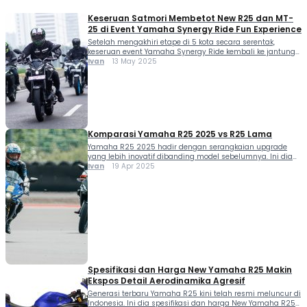
Keseruan Satmori Membetot New R25 dan MT-
25 di Event Yamaha Synergy Ride Fun Experience
Setelah mengakhiri etape di 5 kota secara serentak,
keseruan event Yamaha Synergy Ride kembali ke jantung
ibukota Jakarta (10/5). Ini dia keseruan satmori membetot
Ivan
13 May 2025
New R25 dan MT-25 di event Yamaha Synergy Ride Fun
Experience. Pada event tersebut, Yamaha turut
mengundang para awak media dan blogger untuk ikut
merasakan sensasi berkendara Bersama. Terutama
membetot berbagai […]
Komparasi Yamaha R25 2025 vs R25 Lama
Yamaha R25 2025 hadir dengan serangkaian upgrade
yang lebih inovatif dibanding model sebelumnya. Ini dia
komparasi Yamaha R25 2025 vs R25 lama. Mengusung
Ivan
19 Apr 2025
konsep Urban Super Sport Motorcycle, Yamaha R25 2025
tidak sekadar mengekspos keunggulan sebagai motor big
bike Yamaha dengan DNA R World Series yang semakin
kental. Motor ini sekarang juga makin capable untuk […]
Spesifikasi dan Harga New Yamaha R25 Makin
Ekspos Detail Aerodinamika Agresif
Generasi terbaru Yamaha R25 kini telah resmi meluncur di
Indonesia. Ini dia spesifikasi dan harga New Yamaha R25