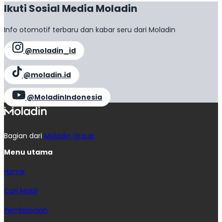
Ikuti Sosial Media Moladin
Info otomotif terbaru dan kabar seru dari Moladin
@moladin_id
@moladin.id
@MoladinIndonesia
Bagian dari
Moladin Group
Menu utama
Home
Cari Mobil
Pembiayaan