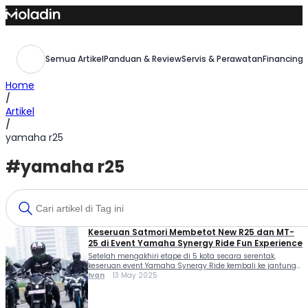
Skip
to
content
Semua Artikel
Panduan & Review
Servis & Perawatan
Financing,
Home
/
Artikel
/
yamaha r25
#yamaha r25
Keseruan Satmori Membetot New R25 dan MT-
25 di Event Yamaha Synergy Ride Fun Experience
Setelah mengakhiri etape di 5 kota secara serentak,
keseruan event Yamaha Synergy Ride kembali ke jantung
ibukota Jakarta (10/5). Ini dia keseruan satmori membetot
Ivan
13 May 2025
New R25 dan MT-25 di event Yamaha Synergy Ride Fun
Experience. Pada event tersebut, Yamaha turut
mengundang para awak media dan blogger untuk ikut