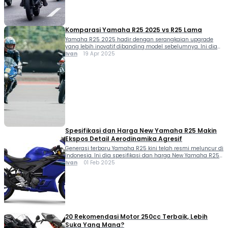
merasakan sensasi berkendara Bersama. Terutama
membetot berbagai […]
Komparasi Yamaha R25 2025 vs R25 Lama
Yamaha R25 2025 hadir dengan serangkaian upgrade
yang lebih inovatif dibanding model sebelumnya. Ini dia
komparasi Yamaha R25 2025 vs R25 lama. Mengusung
Ivan
19 Apr 2025
konsep Urban Super Sport Motorcycle, Yamaha R25 2025
tidak sekadar mengekspos keunggulan sebagai motor big
bike Yamaha dengan DNA R World Series yang semakin
kental. Motor ini sekarang juga makin capable untuk […]
Spesifikasi dan Harga New Yamaha R25 Makin
Ekspos Detail Aerodinamika Agresif
Generasi terbaru Yamaha R25 kini telah resmi meluncur di
Indonesia. Ini dia spesifikasi dan harga New Yamaha R25
yang semakin mengekspos detail aerodinamika yang
Ivan
01 Feb 2025
agresif. Spesifikasi New Yamaha R25 hadir dengan sederet
upgrade di berbagai sisi. Salah satu perubahan besar
ialah tampilan desain new R25 yang kini mengadopsi
spirit R World Series dan mengikuti konsep […]
20 Rekomendasi Motor 250cc Terbaik, Lebih
Suka Yang Mana?