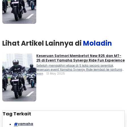
Experience. Pada event tersebut, Yamaha turut
mengundang para awak media dan blogger untuk ikut
merasakan sensasi berkendara Bersama. Terutama
membetot berbagai […]
Lihat Artikel Lainnya di
Moladin
Keseruan Satmori Membetot New R25 dan MT-
25 di Event Yamaha Synergy Ride Fun Experience
Setelah mengakhiri etape di 5 kota secara serentak,
keseruan event Yamaha Synergy Ride kembali ke jantung
ibukota Jakarta (10/5). Ini dia keseruan satmori membetot
Ivan
13 May 2025
New R25 dan MT-25 di event Yamaha Synergy Ride Fun
Experience. Pada event tersebut, Yamaha turut
mengundang para awak media dan blogger untuk ikut
merasakan sensasi berkendara Bersama. Terutama
membetot berbagai […]
Tag Terkait
yamaha