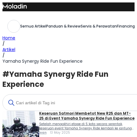
Skip
to
content
Semua Artikel
Panduan & Review
Servis & Perawatan
Financing,
Home
/
Artikel
/
Yamaha Synergy Ride Fun Experience
#Yamaha Synergy Ride Fun
Experience
Keseruan Satmori Membetot New R25 dan MT-
25 di Event Yamaha Synergy Ride Fun Experience
Setelah mengakhiri etape di 5 kota secara serentak,
keseruan event Yamaha Synergy Ride kembali ke jantung
ibukota Jakarta (10/5). Ini dia keseruan satmori membetot
Ivan
13 May 2025
New R25 dan MT-25 di event Yamaha Synergy Ride Fun