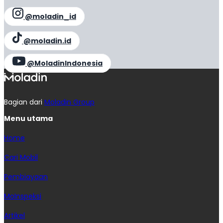
@moladin_id
@moladin.id
@MoladinIndonesia
Bagian dari
Moladin Group
Menu utama
Home
Cari Mobil
Pembiayaan
MoInspeksi
Artikel