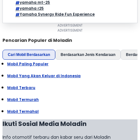
yamaha mt-25
yamaha r25
Yamaha Synergy Ride Fun Experience
Pencarian Populer di Moladin
Cari Mobil Berdasarkan
Berdasarkan Jenis Kendaraan
Berdas
Mobil Paling Populer
Mobil Yang Akan Keluar di Indonesia
Mobil Terbaru
Mobil Termurah
Mobil Termahal
Ikuti Sosial Media Moladin
Info otomotif terbaru dan kabar seru dari Moladin