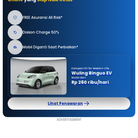
FREE Asuransi All Risk*
Diskon Charge 50%
Mobil Diganti Saat Perbaikan*
Compact EV for Modern Life
Wuling Binguo EV
Mulai dari
Rp 260 ribu/hari
Lihat Penawaran