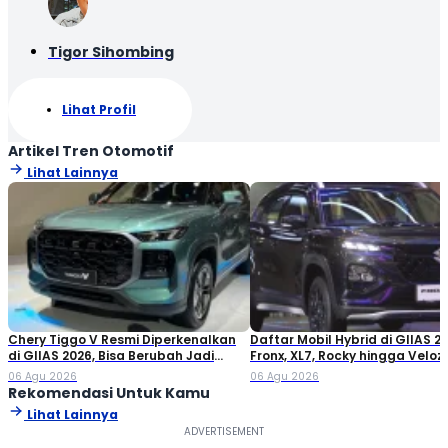
Tigor Sihombing
Lihat Profil
Artikel Tren Otomotif
Lihat Lainnya
Chery Tiggo V Resmi Diperkenalkan
Daftar Mobil Hybrid di GIIAS 20
di GIIAS 2026, Bisa Berubah Jadi
Fronx, XL7, Rocky hingga Veloz!
Double Cabin
06 Agu 2026
06 Agu 2026
Rekomendasi Untuk Kamu
Lihat Lainnya