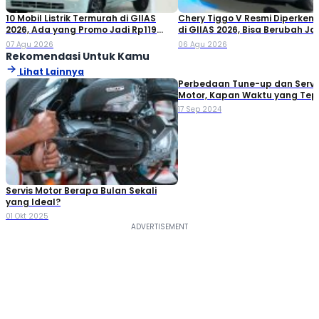
10 Mobil Listrik Termurah di GIIAS
Chery Tiggo V Resmi Diperken
2026, Ada yang Promo Jadi Rp119
di GIIAS 2026, Bisa Berubah Ja
Jutaan!
Double Cabin
07 Agu 2026
06 Agu 2026
Rekomendasi Untuk Kamu
Lihat Lainnya
Perbedaan Tune-up dan Servi
Motor, Kapan Waktu yang Tep
17 Sep 2024
Servis Motor Berapa Bulan Sekali
yang Ideal?
01 Okt 2025