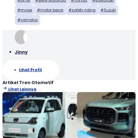
bmw
BMW Motorrad
honda
kawasaki
moge
motor besar
safety riding
Suzuki
yamaha
Jinny
Lihat Profil
Artikel Tren Otomotif
Lihat Lainnya