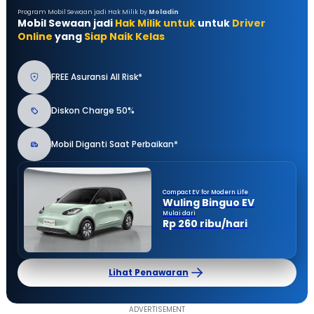
Program Mobil Sewaan jadi Hak Milik by
Moladin
Mobil Sewaan jadi
Hak Milik untuk
untuk
Driver
Online
yang
Siap Naik Kelas
FREE Asuransi All Risk*
Diskon Charge 50%
Mobil Diganti Saat Perbaikan*
Compact EV for Modern Life
Wuling Binguo EV
Mulai dari
Rp 260 ribu/hari
Lihat Penawaran