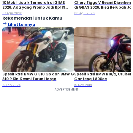
10 Mobil Listrik Termurah di GIIAS
Chery Tiggo V Resmi Diperken
2026, Ada yang Promo Jadi Rp119
di GIIAS 2026, Bisa Berubah Ja
Jutaan!
Double Cabin
07 Agu 2026
06 Agu 2026
Rekomendasi Untuk Kamu
Lihat Lainnya
Spesifikasi BMW G 310 GS dan BMW G
Spesifikasi BMW R18/2, Cruiser
310 R Kini Resmi Turun Harga
Ganteng 1.800cc
19 Feb 2024
15 Nov 2019