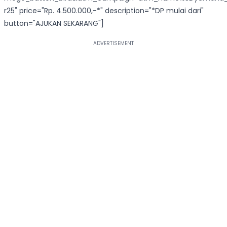
r25" price="Rp. 4.500.000,-*" description="*DP mulai dari"
button="AJUKAN SEKARANG"]