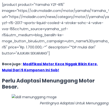
[product product="Yamaha YZF-R15"
images="https://cdn.moladin.com/motor/yamaha/Yamaha_YZ
url="https://moladin.com/news/category/motor//yamaha/
yzf-r15-2017-sports-liquid-cooled-4-stroke-sohc-4-valve-
vva-155cc?utm_source=yamaha_yzf-
r15&utm_medium=blog_beralih-ke-
moge_button_biru&utm_campaign=utm_name%3Dyamaha_
r15" price="Rp. 1.700.000,-*" description="*DP mulai dari"
button="AJUKAN SEKARANG"]
Baca juga :
Modifikasi Motor Kece Nggak Bikin Kere,
Mulai Dari 5 Komponen Ini Sob!
Perlu Adaptasi Menunggang Motor
Besar.
Pentingnya Adaptasi Untuk Menunggang