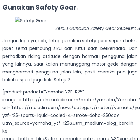
Gunakan Safety Gear.
Selalu Gunakan Safety Gear Sebelum 
Jangan lupa ya, sob, tetap gunakan safety gear seperti helm,
jaket serta pelindung siku dan lutut saat berkendara. Dan
perhatikan riding attitude dengan hormati pengguna jalan
yang lainnya. Saat kalian menunggang motor gede dengan
menghormati pengguna jalan lain, pasti mereka pun juga
bakal respect juga kok! Setuju?
[product product="Yamaha YZF-R25"
images="https://cdn.moladin.com/motor/yamaha/Yamaha_Y
url="https://moladin.com/news/category/motor//yamaha/
yzf-r25-sports-liquid-cooled-4-stroke-dohc-250cc?
utm_source=yamaha_yzf-r25&utm_medium=blog_beralih-
ke-
moge_button_biru&utm_campaign=utm_name%3Dyamaha_