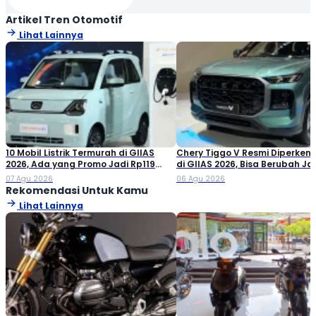
Artikel Tren Otomotif
Lihat Lainnya
10 Mobil Listrik Termurah di GIIAS
Chery Tiggo V Resmi Diperken
2026, Ada yang Promo Jadi Rp119
di GIIAS 2026, Bisa Berubah Ja
Jutaan!
Double Cabin
07 Agu 2026
06 Agu 2026
Rekomendasi Untuk Kamu
Lihat Lainnya