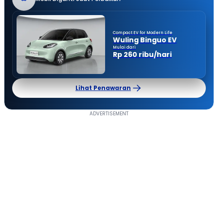
Compact EV for Modern Life
Wuling Binguo EV
Mulai dari
Rp 260 ribu/hari
Lihat Penawaran