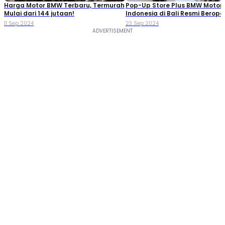
Harga Motor BMW Terbaru, Termurah
Pop-Up Store Plus BMW Motor
Mulai dari 144 jutaan!
Indonesia di Bali Resmi Berope
Dengan Fasilitas 3S!
11 Sep 2024
23 Sep 2024