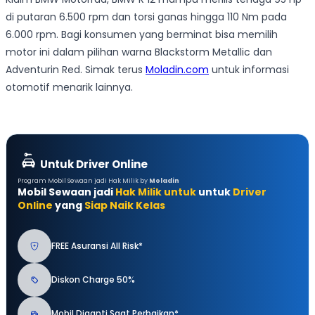
di putaran 6.500 rpm dan torsi ganas hingga 110 Nm pada
6.000 rpm. Bagi konsumen yang berminat bisa memilih
motor ini dalam pilihan warna Blackstorm Metallic dan
Adventurin Red. Simak terus
Moladin.com
untuk informasi
otomotif menarik lainnya.
Untuk Driver Online
Program Mobil Sewaan jadi Hak Milik by
Moladin
Mobil Sewaan jadi
Hak Milik untuk
untuk
Driver
Online
yang
Siap Naik Kelas
FREE Asuransi All Risk*
Diskon Charge 50%
Mobil Diganti Saat Perbaikan*