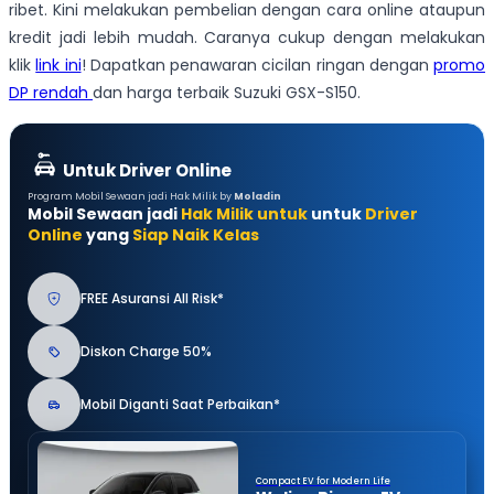
ribet. Kini melakukan pembelian dengan cara online ataupun
kredit jadi lebih mudah. Caranya cukup dengan melakukan
klik
link ini
! Dapatkan penawaran cicilan ringan dengan
promo
DP rendah
dan harga terbaik Suzuki GSX-S150.
Untuk Driver Online
Program Mobil Sewaan jadi Hak Milik by
Moladin
Mobil Sewaan jadi
Hak Milik untuk
untuk
Driver
Online
yang
Siap Naik Kelas
FREE Asuransi All Risk*
Diskon Charge 50%
Mobil Diganti Saat Perbaikan*
Compact EV for Modern Life