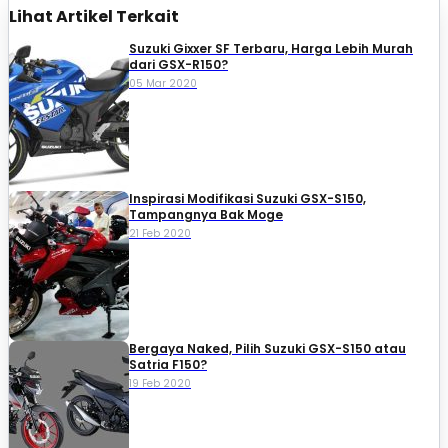
Lihat Artikel Terkait
Suzuki Gixxer SF Terbaru, Harga Lebih Murah
dari GSX-R150?
05 Mar 2020
Inspirasi Modifikasi Suzuki GSX-S150,
Tampangnya Bak Moge
21 Feb 2020
Bergaya Naked, Pilih Suzuki GSX-S150 atau
Satria F150?
19 Feb 2020