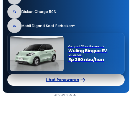
Diskon Charge 50%
Mobil Diganti Saat Perbaikan*
Compact EV for Modern Life
Wuling Binguo EV
Mulai dari
Rp 260 ribu/hari
Lihat Penawaran