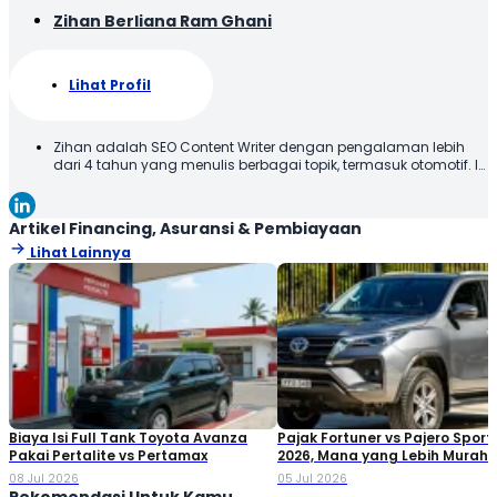
Zihan Berliana Ram Ghani
Lihat Profil
Zihan adalah SEO Content Writer dengan pengalaman lebih
dari 4 tahun yang menulis berbagai topik, termasuk otomotif. Ia
menyajikan konten dengan bahasa yang jelas dan mudah
dipahami, sehingga informasi dapat diterima dengan baik
oleh pembaca. Melalui tulisannya, Zihan berupaya
Artikel Financing, Asuransi & Pembiayaan
memberikan informasi yang relevan dan bermanfaat. Selamat
Lihat Lainnya
Membaca!
Biaya Isi Full Tank Toyota Avanza
Pajak Fortuner vs Pajero Spor
Pakai Pertalite vs Pertamax
2026, Mana yang Lebih Murah?
Perbandingan Lengkapnya
08 Jul 2026
05 Jul 2026
Rekomendasi Untuk Kamu