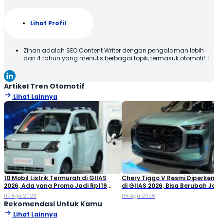
Lihat Profil
Zihan adalah SEO Content Writer dengan pengalaman lebih
dari 4 tahun yang menulis berbagai topik, termasuk otomotif. Ia
menyajikan konten dengan bahasa yang jelas dan mudah
dipahami, sehingga informasi dapat diterima dengan baik
oleh pembaca. Melalui tulisannya, Zihan berupaya
Artikel Tren Otomotif
memberikan informasi yang relevan dan bermanfaat. Selamat
Lihat Lainnya
Membaca!
10 Mobil Listrik Termurah di GIIAS
Chery Tiggo V Resmi Diperken
2026, Ada yang Promo Jadi Rp119
di GIIAS 2026, Bisa Berubah Ja
Jutaan!
Double Cabin
07 Agu 2026
06 Agu 2026
Rekomendasi Untuk Kamu
Lihat Lainnya