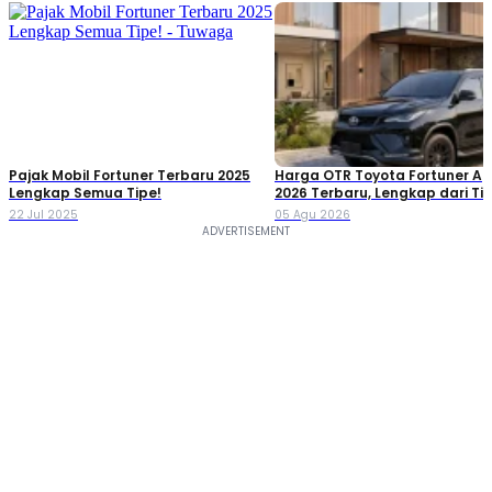
Pajak Mobil Fortuner Terbaru 2025
Harga OTR Toyota Fortuner A
Lengkap Semua Tipe!
2026 Terbaru, Lengkap dari Ti
hingga VRZ 4x4
22 Jul 2025
05 Agu 2026