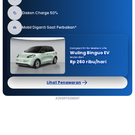
Diskon Charge 50%
Mobil Diganti Saat Perbaikan*
Compact EV for Modern Life
Wuling Binguo EV
Mulai dari
Rp 260 ribu/hari
Lihat Penawaran