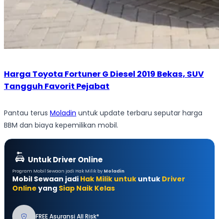
Harga Toyota Fortuner G Diesel 2019 Bekas, SUV
Tangguh Favorit Pejabat
Pantau terus
Moladin
untuk update terbaru seputar harga
BBM dan biaya kepemilikan mobil.
Untuk Driver Online
Program Mobil Sewaan jadi Hak Milik by
Moladin
Mobil Sewaan jadi
Hak Milik untuk
untuk
Driver
Online
yang
Siap Naik Kelas
FREE Asuransi All Risk*