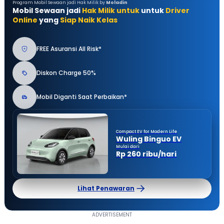
Program Mobil Sewaan jadi Hak Milik by
Moladin
Mobil Sewaan jadi
Hak Milik untuk
untuk
Driver
Online
yang
Siap Naik Kelas
FREE Asuransi All Risk*
Diskon Charge 50%
Mobil Diganti Saat Perbaikan*
Compact EV for Modern Life
Wuling Binguo EV
Mulai dari
Rp 260 ribu/hari
Lihat Penawaran