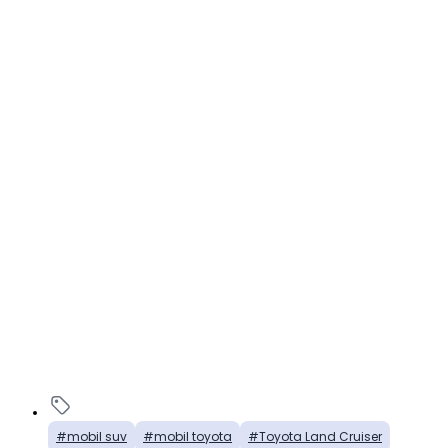
mobil suv
mobil toyota
Toyota Land Cruiser