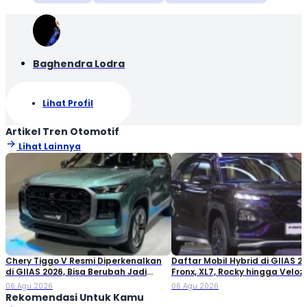
Baghendra Lodra
Lihat Profil
Artikel Tren Otomotif
Lihat Lainnya
Chery Tiggo V Resmi Diperkenalkan
Daftar Mobil Hybrid di GIIAS 20
di GIIAS 2026, Bisa Berubah Jadi
Fronx, XL7, Rocky hingga Veloz!
Double Cabin
06 Agu 2026
06 Agu 2026
Rekomendasi Untuk Kamu