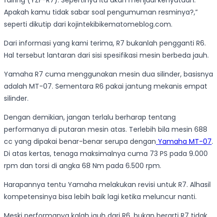
fairing (YZF-R7). Sepertinya itu akan menjadi kenyataan.
Apakah kamu tidak sabar soal pengumuman resminya?,”
seperti dikutip dari kojintekibikematomeblog.com.
Dari informasi yang kami terima, R7 bukanlah pengganti R6.
Hal tersebut lantaran dari sisi spesifikasi mesin berbeda jauh.
Yamaha R7 cuma menggunakan mesin dua silinder, basisnya
adalah MT-07. Sementara R6 pakai jantung mekanis empat
silinder.
Dengan demikian, jangan terlalu berharap tentang
performanya di putaran mesin atas. Terlebih bila mesin 688
cc yang dipakai benar-benar serupa dengan
Yamaha MT-07
.
Di atas kertas, tenaga maksimalnya cuma 73 PS pada 9.000
rpm dan torsi di angka 68 Nm pada 6.500 rpm.
Harapannya tentu Yamaha melakukan revisi untuk R7. Alhasil
kompetensinya bisa lebih baik lagi ketika meluncur nanti.
Meski performanya kalah jauh dari R6, bukan berarti R7 tidak