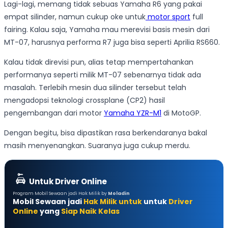
Lagi-lagi, memang tidak sebuas Yamaha R6 yang pakai
empat silinder, namun cukup oke untuk
motor sport
full
fairing. Kalau saja, Yamaha mau merevisi basis mesin dari
MT-07, harusnya performa R7 juga bisa seperti Aprilia RS660.
Kalau tidak direvisi pun, alias tetap mempertahankan
performanya seperti milik MT-07 sebenarnya tidak ada
masalah. Terlebih mesin dua silinder tersebut telah
mengadopsi teknologi crossplane (CP2) hasil
pengembangan dari motor
Yamaha YZR-M1
di MotoGP.
Dengan begitu, bisa dipastikan rasa berkendaranya bakal
masih menyenangkan. Suaranya juga cukup merdu.
Untuk Driver Online
Program Mobil Sewaan jadi Hak Milik by
Moladin
Mobil Sewaan jadi
Hak Milik untuk
untuk
Driver
Online
yang
Siap Naik Kelas