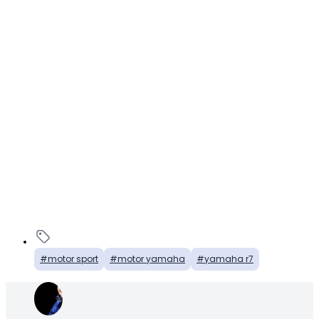
motor sport
motor yamaha
yamaha r7