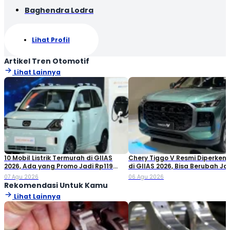
Baghendra Lodra
Lihat Profil
Artikel Tren Otomotif
Lihat Lainnya
10 Mobil Listrik Termurah di GIIAS
Chery Tiggo V Resmi Diperken
2026, Ada yang Promo Jadi Rp119
di GIIAS 2026, Bisa Berubah Ja
Jutaan!
Double Cabin
07 Agu 2026
06 Agu 2026
Rekomendasi Untuk Kamu
Lihat Lainnya