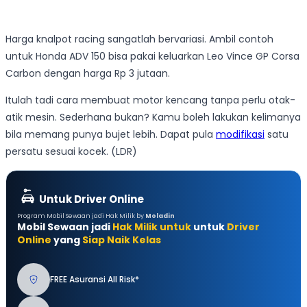
Harga knalpot racing sangatlah bervariasi. Ambil contoh
untuk Honda ADV 150 bisa pakai keluarkan Leo Vince GP Corsa
Carbon dengan harga Rp 3 jutaan.
Itulah tadi cara membuat motor kencang tanpa perlu otak-
atik mesin. Sederhana bukan? Kamu boleh lakukan kelimanya
bila memang punya bujet lebih. Dapat pula
modifikasi
satu
persatu sesuai kocek. (LDR)
Untuk Driver Online
Program Mobil Sewaan jadi Hak Milik by
Moladin
Mobil Sewaan jadi
Hak Milik untuk
untuk
Driver
Online
yang
Siap Naik Kelas
FREE Asuransi All Risk*