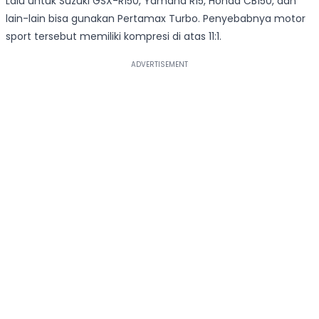
Lalu untuk Suzuki GSX-R150, Yamaha R15, Honda CB150, dan
lain-lain bisa gunakan Pertamax Turbo. Penyebabnya motor
sport tersebut memiliki kompresi di atas 11:1.