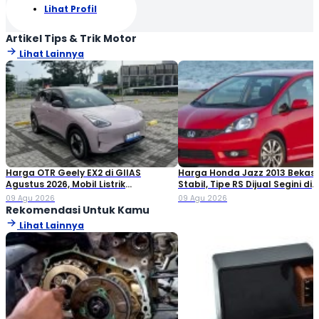
Lihat Profil
Artikel Tips & Trik Motor
Lihat Lainnya
Harga OTR Geely EX2 di GIIAS
Harga Honda Jazz 2013 Bekas
Agustus 2026, Mobil Listrik
Stabil, Tipe RS Dijual Segini di
Penantang BYD Atto 1
Pasaran!
09 Agu 2026
09 Agu 2026
Rekomendasi Untuk Kamu
Lihat Lainnya