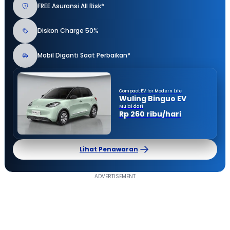
FREE Asuransi All Risk*
Diskon Charge 50%
Mobil Diganti Saat Perbaikan*
Compact EV for Modern Life
Wuling Binguo EV
Mulai dari
Rp 260 ribu/hari
Lihat Penawaran