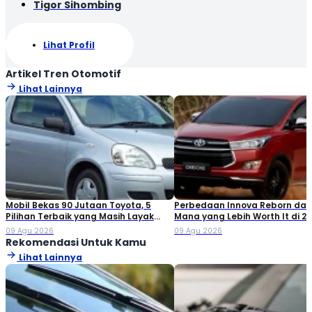
Tigor Sihombing
Lihat Profil
Artikel Tren Otomotif
Lihat Lainnya
Mobil Bekas 90 Jutaan Toyota, 5
Perbedaan Innova Reborn dan 
Pilihan Terbaik yang Masih Layak
Mana yang Lebih Worth It di 2
Dibeli
09 Agu 2026
09 Agu 2026
Rekomendasi Untuk Kamu
Lihat Lainnya