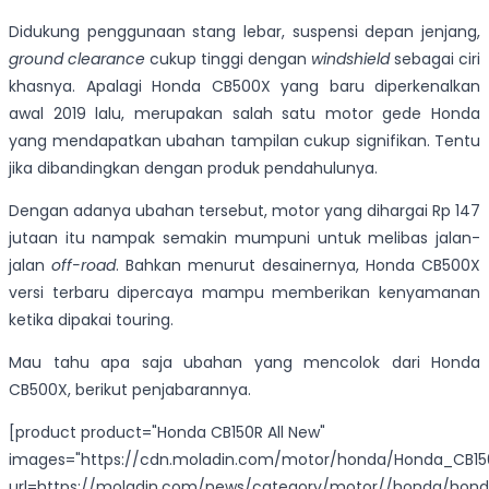
Didukung penggunaan stang lebar, suspensi depan jenjang,
ground clearance
cukup tinggi dengan
windshield
sebagai ciri
khasnya. Apalagi Honda CB500X yang baru diperkenalkan
awal 2019 lalu, merupakan salah satu motor gede Honda
yang mendapatkan ubahan tampilan cukup signifikan. Tentu
jika dibandingkan dengan produk pendahulunya.
Dengan adanya ubahan tersebut, motor yang dihargai Rp 147
jutaan itu nampak semakin mumpuni untuk melibas jalan-
jalan
off-road
. Bahkan menurut desainernya, Honda CB500X
versi terbaru dipercaya mampu memberikan kenyamanan
ketika dipakai touring.
Mau tahu apa saja ubahan yang mencolok dari Honda
CB500X, berikut penjabarannya.
[product product="Honda CB150R All New"
images="https://cdn.moladin.com/motor/honda/Honda_CB150
url=https://moladin.com/news/category/motor//honda/hon