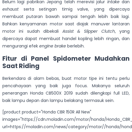
Belum lagi pabrikan Jepang telah merevisi jalur
intake
dan
exhaust
serta setingan timig valve, yang dipercaya
membuat putaran bawah sampai tengah lebih baik lagi.
Bahkan kenyamanan motor saat diajak manuver lantaran
motor ini sudah dibekali
Assist & Slipper Clutch
, yang
dipercaya dapat membuat handel kopling lebih ringan, dan
mengurangi efek
engine brake
berlebih.
Fitur di Panel Spidometer Mudahkan
Saat Riding
Berkendara di alam bebas, buat motor tipe ini tentu perlu
pencahayaan yang baik juga focus. Makanya seluruh
penerangan Honda CB500X 2019 sudah dilengkapi full LED,
baik lampu depan dan lampu belakang termasuk sein.
[product product="Honda CBR 150R All New"
images="https://cdn.moladin.com/motor/honda/Honda_CBR_1
url=https://moladin.com/news/category/motor//honda/hon