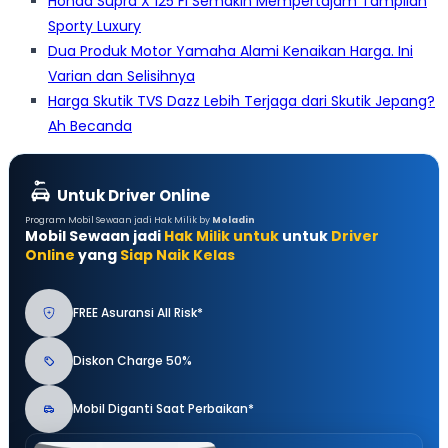
Honda Supra X 125 FI Semakin Mempertajam Tampilan
Sporty Luxury
Dua Produk Motor Yamaha Alami Kenaikan Harga. Ini
Varian dan Selisihnya
Harga Skutik TVS Dazz Lebih Terjaga dari Skutik Jepang?
Ah Becanda
Untuk Driver Online
Program Mobil Sewaan jadi Hak Milik by
Moladin
Mobil Sewaan jadi
Hak Milik untuk
untuk
Driver
Online
yang
Siap Naik Kelas
FREE Asuransi All Risk*
Diskon Charge 50%
Mobil Diganti Saat Perbaikan*