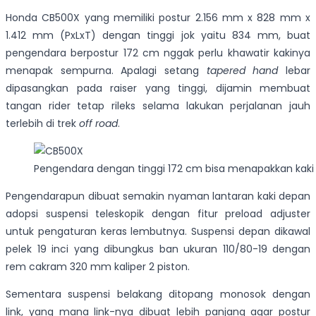
Honda CB500X yang memiliki postur 2.156 mm x 828 mm x
1.412 mm (PxLxT) dengan tinggi jok yaitu 834 mm, buat
pengendara berpostur 172 cm nggak perlu khawatir kakinya
menapak sempurna. Apalagi setang
tapered hand
lebar
dipasangkan pada raiser yang tinggi, dijamin membuat
tangan rider tetap rileks selama lakukan perjalanan jauh
terlebih di trek
off road
.
Pengendara dengan tinggi 172 cm bisa menapakkan ka
Pengendarapun dibuat semakin nyaman lantaran kaki depan
adopsi suspensi teleskopik dengan fitur preload adjuster
untuk pengaturan keras lembutnya. Suspensi depan dikawal
pelek 19 inci yang dibungkus ban ukuran 110/80-19 dengan
rem cakram 320 mm kaliper 2 piston.
Sementara suspensi belakang ditopang monosok dengan
link, yang mana link-nya dibuat lebih panjang agar postur