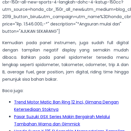
cbr-150r-all-new-sports-4-langkah-dohc-4-katup-150cc?
utm_source=honda_cbr_150r_all_new&utm_medium=blog_c
2019_button_biru&utm_campaign=utm_name%3Dhonda_cbr_
price="Rp. 1.546.000,-*" description="*Angsuran mulai dari"
button="AJUKAN SEKARANG"]
Kemudian pada panel instrumen, juga sudah full digital
dengan tampilan negatif display yang semakin mudah
dibaca. Bahkan pada panel spidometer tersedia menu
lengkap seperti spidometer, takometer, odometer, trip A dan
B, average fuel, gear position, jam digital, riding time hingga
penunjuk sisa bahan bakar.
Baca juga:
Trend Motor Matic Ban Ring 12 Inci, Gimana Dengan
Ketersediaan Stoknya
Pasar Suzuki GSX Series Makin Bergairah Melalui
Tambahan Warna dan Gimmick