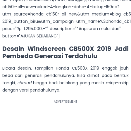
cb150r-all-new-naked-4-langkah-dohc-4-katup-150cc?
utm_source=honda_cb150r_all_new&utm_medium=blog_cb5
2019_button_biru&utm_campaign=utm_name%3Dhonda_cb15
price="Rp. 1.295.000,-*" description="*Angsuran mulai dari"
button="AJUKAN SEKARANG"]
Desain Windscreen CB500X 2019 Jadi
Pembeda Generasi Terdahulu
Bicara desain, tampilan Honda CB500X 2019 enggak jauh
beda dari generasi pendahulunya. Bisa dilihat pada bentuk
tangki,
shroud
hingga bodi belakang yang masih mirip-mirip
dengan versi pendahulunya.