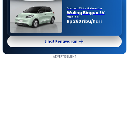
Compact EV for Modern Life
Wuling Binguo EV
Mulai dari
Rp 260 ribu/hari
Lihat Penawaran