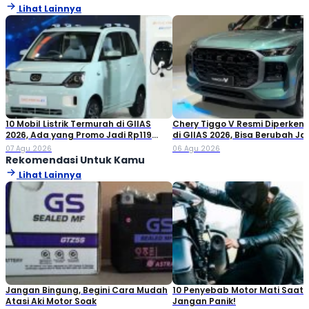
Lihat Lainnya
10 Mobil Listrik Termurah di GIIAS
Chery Tiggo V Resmi Diperken
2026, Ada yang Promo Jadi Rp119
di GIIAS 2026, Bisa Berubah Ja
Jutaan!
Double Cabin
07 Agu 2026
06 Agu 2026
Rekomendasi Untuk Kamu
Lihat Lainnya
Jangan Bingung, Begini Cara Mudah
10 Penyebab Motor Mati Saat 
Atasi Aki Motor Soak
Jangan Panik!