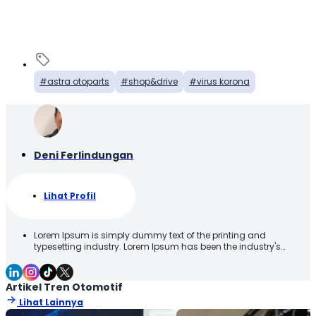
astra otoparts
shop&drive
virus korona
Deni Ferlindungan
Lihat Profil
Lorem Ipsum is simply dummy text of the printing and
typesetting industry. Lorem Ipsum has been the industry's
standard dummy text ever since the 1500s, when an unknown
printer took a galley of type and scrambled it to make a type
specimen book. It has survived not only five centuries, but also
Artikel Tren Otomotif
the leap into electronic typesetting, remaining essentially
Lihat Lainnya
unchanged. It was popularised in the 1960s with the release of
Letraset sheets containing Lorem Ipsum passages, and more