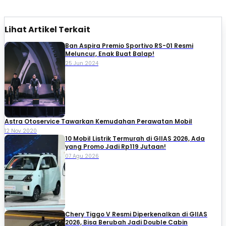
Lihat Artikel Terkait
Ban Aspira Premio Sportivo RS-01 Resmi
Meluncur, Enak Buat Balap!
25 Jun 2024
Astra Otoservice Tawarkan Kemudahan Perawatan Mobil
12 Nov 2020
10 Mobil Listrik Termurah di GIIAS 2026, Ada
yang Promo Jadi Rp119 Jutaan!
07 Agu 2026
Chery Tiggo V Resmi Diperkenalkan di GIIAS
2026, Bisa Berubah Jadi Double Cabin