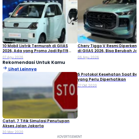
recently with desktop publishing software like Aldus PageMaker
including versions of Lorem Ipsum
10 Mobil Listrik Termurah di GIIAS
Chery Tiggo V Resmi Diperken
2026, Ada yang Promo Jadi Rp119
di GIIAS 2026, Bisa Berubah Ja
Jutaan!
Double Cabin
07 Agu 2026
06 Agu 2026
Rekomendasi Untuk Kamu
Lihat Lainnya
5 Protokol Kesehatan Saat Ber
yang Perlu Diperhatikan
27 Okt 2020
Catat, 7 Titik Simulasi Penutupan
Akses Jalan Jakarta
30 Mar 2020