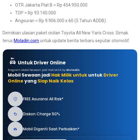
OTR Jakarta Plat B = Rp 454.950.000
TDP = Rp 93.140.000
Angsuran = Rp 9.906.000 x 60 (5 Tahun ADDB)
Demikian ulasan paket cicilan Toyota All New Yaris Cross. Simak
terus
Moladin.com
untuk update berita terbaru seputar otomotif.
Untuk Driver Online
Program Mobil Sewaan jadi Hak Milik by
Moladin
Mobil Sewaan jadi
Hak Milik untuk
untuk
Driver
Online
yang
Siap Naik Kelas
FREE Asuransi All Risk*
Diskon Charge 50%
Mobil Diganti Saat Perbaikan*