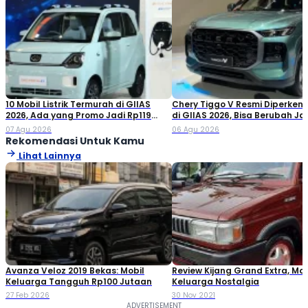
10 Mobil Listrik Termurah di GIIAS
Chery Tiggo V Resmi Diperken
2026, Ada yang Promo Jadi Rp119
di GIIAS 2026, Bisa Berubah Ja
Jutaan!
Double Cabin
07 Agu 2026
06 Agu 2026
Rekomendasi Untuk Kamu
Lihat Lainnya
Avanza Veloz 2019 Bekas: Mobil
Review Kijang Grand Extra, Mob
Keluarga Tangguh Rp100 Jutaan
Keluarga Nostalgia
27 Feb 2026
30 Nov 2021