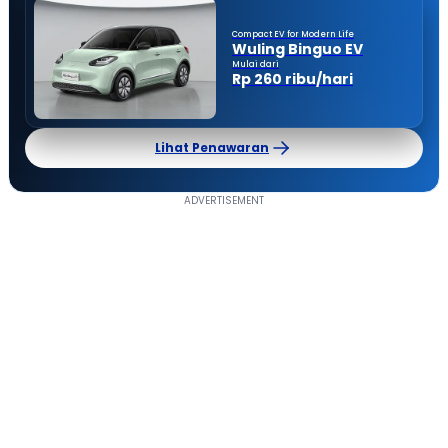
Compact EV for Modern Life
Wuling Binguo EV
Mulai dari
Rp 260 ribu/hari
Lihat Penawaran