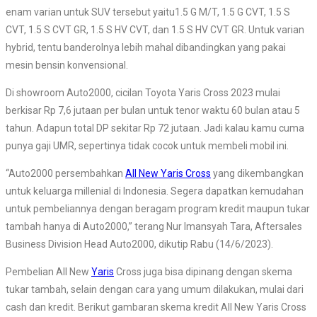
enam varian untuk SUV tersebut yaitu1.5 G M/T, 1.5 G CVT, 1.5 S
CVT, 1.5 S CVT GR, 1.5 S HV CVT, dan 1.5 S HV CVT GR. Untuk varian
hybrid, tentu banderolnya lebih mahal dibandingkan yang pakai
mesin bensin konvensional.
Di showroom Auto2000, cicilan Toyota Yaris Cross 2023 mulai
berkisar Rp 7,6 jutaan per bulan untuk tenor waktu 60 bulan atau 5
tahun. Adapun total DP sekitar Rp 72 jutaan. Jadi kalau kamu cuma
punya gaji UMR, sepertinya tidak cocok untuk membeli mobil ini.
“Auto2000 persembahkan
All New Yaris Cross
yang dikembangkan
untuk keluarga millenial di Indonesia. Segera dapatkan kemudahan
untuk pembeliannya dengan beragam program kredit maupun tukar
tambah hanya di Auto2000,” terang Nur Imansyah Tara, Aftersales
Business Division Head Auto2000, dikutip Rabu (14/6/2023).
Pembelian All New
Yaris
Cross juga bisa dipinang dengan skema
tukar tambah, selain dengan cara yang umum dilakukan, mulai dari
cash dan kredit. Berikut gambaran skema kredit All New Yaris Cross