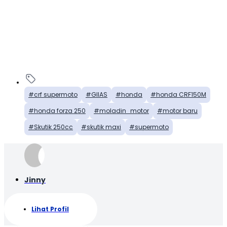
crf supermoto
GIIAS
honda
honda CRF150M
honda forza 250
moladin_motor
motor baru
Skutik 250cc
skutik maxi
supermoto
Jinny
Lihat Profil