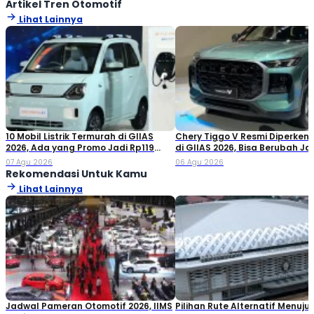
Artikel Tren Otomotif
Lihat Lainnya
10 Mobil Listrik Termurah di GIIAS
Chery Tiggo V Resmi Diperken
2026, Ada yang Promo Jadi Rp119
di GIIAS 2026, Bisa Berubah Ja
Jutaan!
Double Cabin
07 Agu 2026
06 Agu 2026
Rekomendasi Untuk Kamu
Lihat Lainnya
Jadwal Pameran Otomotif 2026, IIMS
Pilihan Rute Alternatif Menuju