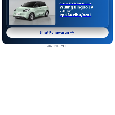
Compact EV for Modern Life
Wuling Binguo EV
Mulai dari
Rp 260 ribu/hari
Lihat Penawaran