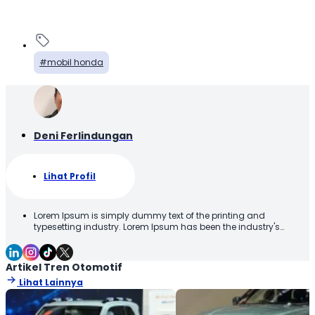
mobil honda
Deni Ferlindungan
Lihat Profil
Lorem Ipsum is simply dummy text of the printing and
typesetting industry. Lorem Ipsum has been the industry's
standard dummy text ever since the 1500s, when an unknown
printer took a galley of type and scrambled it to make a type
specimen book. It has survived not only five centuries, but also
Artikel Tren Otomotif
the leap into electronic typesetting, remaining essentially
Lihat Lainnya
unchanged. It was popularised in the 1960s with the release of
Letraset sheets containing Lorem Ipsum passages, and more
recently with desktop publishing software like Aldus PageMaker