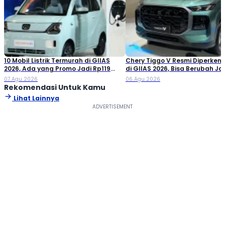
including versions of Lorem Ipsum
10 Mobil Listrik Termurah di GIIAS
Chery Tiggo V Resmi Diperken
2026, Ada yang Promo Jadi Rp119
di GIIAS 2026, Bisa Berubah Ja
Jutaan!
Double Cabin
07 Agu 2026
06 Agu 2026
Rekomendasi Untuk Kamu
Lihat Lainnya