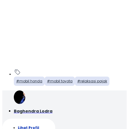
mobil honda
mobil toyota
relaksasi pajak
Baghendra Lodra
Lihat Profil