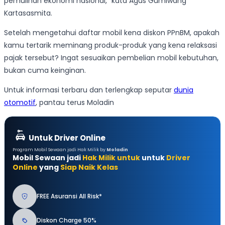
pemulihan ekonomi nasional,” kata Agus Gumiwang
Kartasasmita.
Setelah mengetahui daftar mobil kena diskon PPnBM, apakah
kamu tertarik meminang produk-produk yang kena relaksasi
pajak tersebut? Ingat sesuaikan pembelian mobil kebutuhan,
bukan cuma keinginan.
Untuk informasi terbaru dan terlengkap seputar
dunia
otomotif
, pantau terus Moladin
Untuk Driver Online
Program Mobil Sewaan jadi Hak Milik by
Moladin
Mobil Sewaan jadi
Hak Milik untuk
untuk
Driver
Online
yang
Siap Naik Kelas
FREE Asuransi All Risk*
Diskon Charge 50%