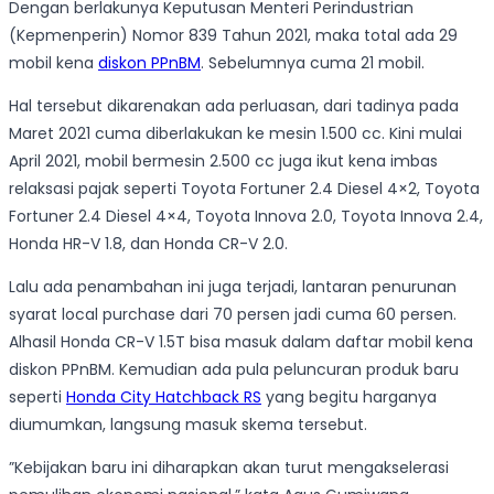
Dengan berlakunya Keputusan Menteri Perindustrian
(Kepmenperin) Nomor 839 Tahun 2021, maka total ada 29
mobil kena
diskon PPnBM
. Sebelumnya cuma 21 mobil.
Hal tersebut dikarenakan ada perluasan, dari tadinya pada
Maret 2021 cuma diberlakukan ke mesin 1.500 cc. Kini mulai
April 2021, mobil bermesin 2.500 cc juga ikut kena imbas
relaksasi pajak seperti Toyota Fortuner 2.4 Diesel 4×2, Toyota
Fortuner 2.4 Diesel 4×4, Toyota Innova 2.0, Toyota Innova 2.4,
Honda HR-V 1.8, dan Honda CR-V 2.0.
Lalu ada penambahan ini juga terjadi, lantaran penurunan
syarat local purchase dari 70 persen jadi cuma 60 persen.
Alhasil Honda CR-V 1.5T bisa masuk dalam daftar mobil kena
diskon PPnBM. Kemudian ada pula peluncuran produk baru
seperti
Honda City Hatchback RS
yang begitu harganya
diumumkan, langsung masuk skema tersebut.
”Kebijakan baru ini diharapkan
akan turut mengakselerasi