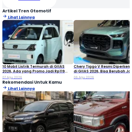
Artikel Tren Otomotif
Lihat Lainnya
10 Mobil Listrik Termurah di GIIAS
Chery Tiggo V Resmi Diperken
2026, Ada yang Promo Jadi Rp119
di GIIAS 2026, Bisa Berubah Ja
Jutaan!
Double Cabin
07 Agu 2026
06 Agu 2026
Rekomendasi Untuk Kamu
Lihat Lainnya