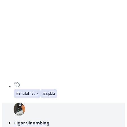
mobil listrik
spklu
Tigor Sihombing