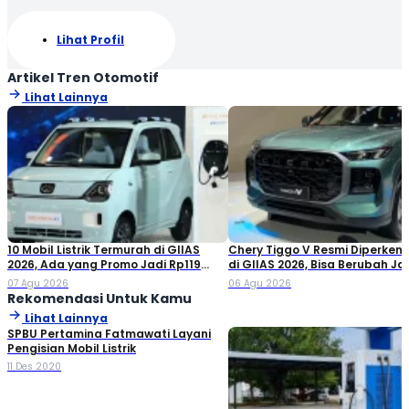
Lihat Profil
Artikel Tren Otomotif
Lihat Lainnya
10 Mobil Listrik Termurah di GIIAS
Chery Tiggo V Resmi Diperken
2026, Ada yang Promo Jadi Rp119
di GIIAS 2026, Bisa Berubah Ja
Jutaan!
Double Cabin
07 Agu 2026
06 Agu 2026
Rekomendasi Untuk Kamu
Lihat Lainnya
SPBU Pertamina Fatmawati Layani
Pengisian Mobil Listrik
11 Des 2020