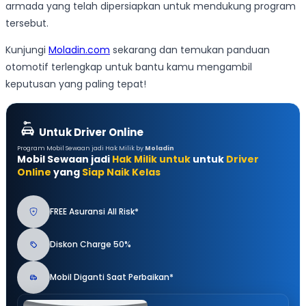
armada yang telah dipersiapkan untuk mendukung program
tersebut.
Kunjungi
Moladin.com
sekarang dan temukan panduan
otomotif terlengkap untuk bantu kamu mengambil
keputusan yang paling tepat!
Untuk Driver Online
Program Mobil Sewaan jadi Hak Milik by
Moladin
Mobil Sewaan jadi
Hak Milik untuk
untuk
Driver
Online
yang
Siap Naik Kelas
FREE Asuransi All Risk*
Diskon Charge 50%
Mobil Diganti Saat Perbaikan*