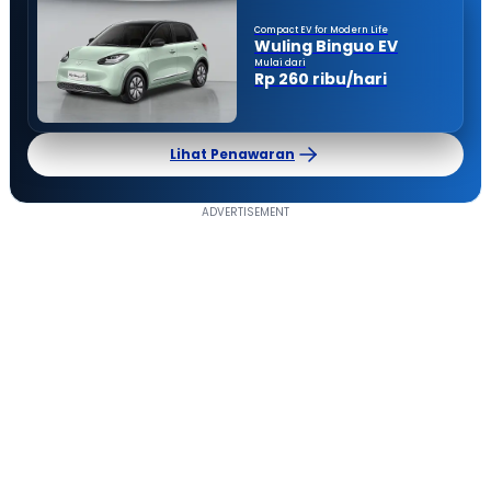
Compact EV for Modern Life
Wuling Binguo EV
Mulai dari
Rp 260 ribu/hari
Lihat Penawaran