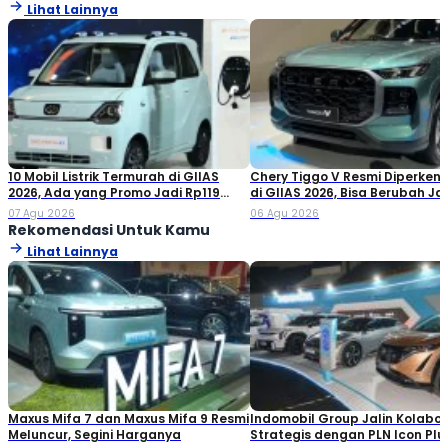
Lihat Lainnya
10 Mobil Listrik Termurah di GIIAS
Chery Tiggo V Resmi Diperken
2026, Ada yang Promo Jadi Rp119
di GIIAS 2026, Bisa Berubah Ja
Jutaan!
Double Cabin
07 Agu 2026
06 Agu 2026
Rekomendasi Untuk Kamu
Lihat Lainnya
Maxus Mifa 7 dan Maxus Mifa 9 Resmi
Indomobil Group Jalin Kolabor
Meluncur, Segini Harganya
Strategis dengan PLN Icon Plu