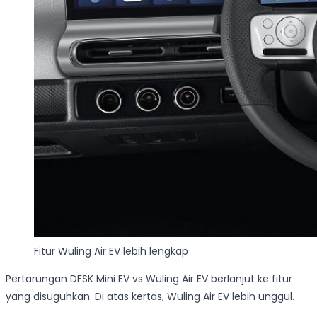
Fitur Wuling Air EV lebih lengkap
Pertarungan DFSK Mini EV vs Wuling Air EV berlanjut ke fitur
yang disuguhkan. Di atas kertas, Wuling Air EV lebih unggul.