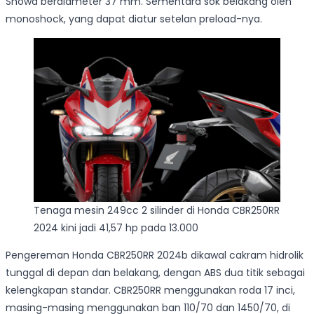
Showa berdiameter 37 mm. Sementara sok belakang oleh
monoshock, yang dapat diatur setelan preload-nya.
Tenaga mesin 249cc 2 silinder di Honda CBR250RR
2024 kini jadi 41,57 hp pada 13.000
Pengereman Honda CBR250RR 2024b dikawal cakram hidrolik
tunggal di depan dan belakang, dengan ABS dua titik sebagai
kelengkapan standar. CBR250RR menggunakan roda 17 inci,
masing-masing menggunakan ban 110/70 dan 1450/70, di