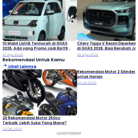
10 Mobil Listrik Termurah di GIIAS
Chery Tiggo V Resmi Diperken
2026, Ada yang Promo Jadi Rp119
di GIIAS 2026, Bisa Berubah Ja
Jutaan!
Double Cabin
07 Agu 2026
06 Agu 2026
Rekomendasi Untuk Kamu
Lihat Lainnya
Rekomendasi Motor 2 Silinder
untuk Harian
20 Jul 2020
20 Rekomendasi Motor 250cc
Terbaik, Lebih Suka Yang Mana?
03 Okt 2024