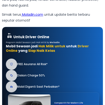
dan hand guard.
Simak terus
Moladin.com
untuk update berita terbaru
seputar otomotif
Untuk Driver Online
Program Mobil Sewaan jadi Hak Milik by
Moladin
Mobil Sewaan jadi
Hak Milik untuk
untuk
Driver
Online
yang
Siap Naik Kelas
FREE Asuransi All Risk*
Diskon Charge 50%
Mobil Diganti Saat Perbaikan*
Compact EV for Modern Life