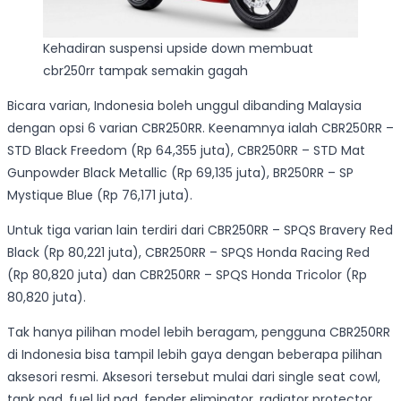
Kehadiran suspensi upside down membuat
cbr250rr tampak semakin gagah
Bicara varian, Indonesia boleh unggul dibanding Malaysia
dengan opsi 6 varian CBR250RR. Keenamnya ialah CBR250RR –
STD Black Freedom (Rp 64,355 juta), CBR250RR – STD Mat
Gunpowder Black Metallic (Rp 69,135 juta), BR250RR – SP
Mystique Blue (Rp 76,171 juta).
Untuk tiga varian lain terdiri dari CBR250RR – SPQS Bravery Red
Black (Rp 80,221 juta), CBR250RR – SPQS Honda Racing Red
(Rp 80,820 juta) dan CBR250RR – SPQS Honda Tricolor (Rp
80,820 juta).
Tak hanya pilihan model lebih beragam, pengguna CBR250RR
di Indonesia bisa tampil lebih gaya dengan beberapa pilihan
aksesori resmi. Aksesori tersebut mulai dari single seat cowl,
tank pad, fuel lid pad, fender eliminator, radiator protector,