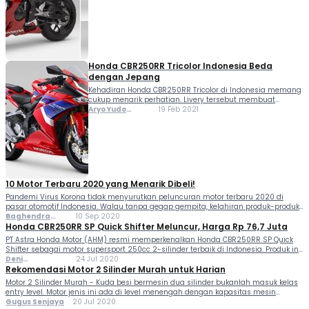
motor Honda warna tricolor...
Honda CBR250RR Tricolor Indonesia Beda
dengan Jepang
Kehadiran Honda CBR250RR Tricolor di Indonesia memang
cukup menarik perhatian. Livery tersebut membuat
tampilan motor 250 cc milik pabrikan berlogo sayap
Aryo Yudo
19 Feb 2021
semakin sporty. Buat yang belum tahu livery tricolor, ini
Purwanto Aryo
merupakan salah satu tema khas motor sport Honda
Yudo Purwanto
secara global....
10 Motor Terbaru 2020 yang Menarik Dibeli!
Pandemi Virus Korona tidak menyurutkan peluncuran motor terbaru 2020 di
pasar otomotif Indonesia. Walau tanpa gegap gempita, kelahiran produk-produk
tersebut tetap berlangsung. Kebanyakan dilakukan via streaming online.
Baghendra
10 Sep 2020
Sebenarnya kalau ditotal, ada lebih dari 10 motor yang meluncur. Hanya saja
Lodra
Honda CBR250RR SP Quick Shifter Meluncur, Harga Rp 76,7 Juta
lewat...
PT Astra Honda Motor (AHM) resmi memperkenalkan Honda CBR250RR SP Quick
Shifter sebagai motor supersport 250cc 2-silinder terbaik di Indonesia. Produk ini
merupakan varian tertinggi dari keluarga Honda CBR250RR. Sejalan dengan
Deni
24 Jul 2020
namanya, versi teranyar ini mendapatkan tambahan fitur Quick Shifter...
Ferlindungan
Rekomendasi Motor 2 Silinder Murah untuk Harian
Motor 2 Silinder Murah - Kuda besi bermesin dua silinder bukanlah masuk kelas
entry level. Motor jenis ini ada di level menengah dengan kapasitas mesin
minimal 250 cc, serta punya performa yang bertenaga di putaran mesin atas.
Gugus Senjaya
20 Jul 2020