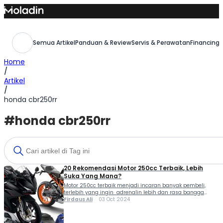
Skip
to
content
Semua Artikel
Panduan & Review
Servis & Perawatan
Financing,
Home
/
Artikel
/
honda cbr250rr
#honda cbr250rr
20 Rekomendasi Motor 250cc Terbaik, Lebih
Suka Yang Mana?
Motor 250cc terbaik menjadi incaran banyak pembeli,
terlebih yang ingin adrenalin lebih dan rasa bangga
memilikinya. Soal harga, memang agak mahal. Walau
Firdaus Ali
03 Oct 2024
begitu percayalah sensasi menungganginya pasti
membuat kamu tersenyum lebar. Di pasaran sendiri
terdapat banyak pilihan dari berbagai Agen Pemegang