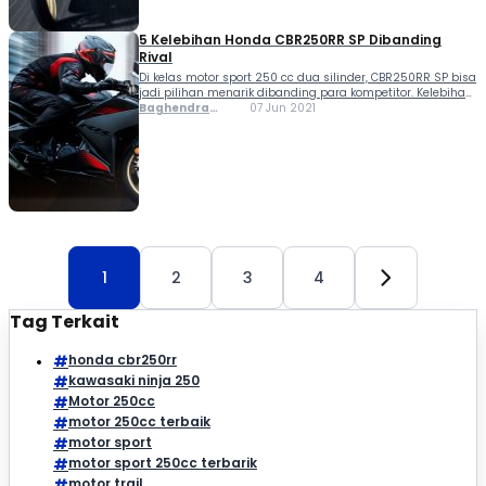
5 Kelebihan Honda CBR250RR SP Dibanding
Rival
Di kelas motor sport 250 cc dua silinder, CBR250RR SP bisa
jadi pilihan menarik dibanding para kompetitor. Kelebihan
Honda CBR250RR SP cukup banyak, mulai dari performa
Baghendra
07 Jun 2021
mesin mantap hingga fitur-fitur modern yang tersemat.
Lodra
Bicara fitur, motor berlogo sayap ini sangat...
1
2
3
4
Tag Terkait
honda cbr250rr
kawasaki ninja 250
Motor 250cc
motor 250cc terbaik
motor sport
motor sport 250cc terbarik
motor trail