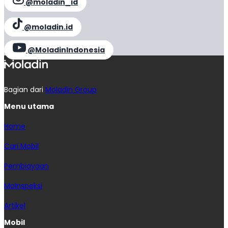
@moladin_id
@moladin.id
@MoladinIndonesia
Bagian dari
Moladin Group
Menu utama
Home
Cari Mobil
Pembiayaan
MoInspeksi
Artikel
Mobil