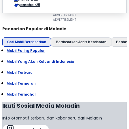
yamaha r25
Pencarian Populer di Moladin
Cari Mobil Berdasarkan
Berdasarkan Jenis Kendaraan
Berdas
Mobil Paling Populer
Mobil Yang Akan Keluar di Indonesia
Mobil Terbaru
Mobil Termurah
Mobil Termahal
Ikuti Sosial Media Moladin
Info otomotif terbaru dan kabar seru dari Moladin