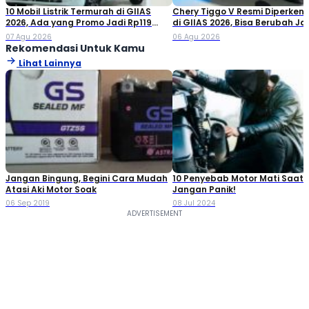
10 Mobil Listrik Termurah di GIIAS
Chery Tiggo V Resmi Diperken
2026, Ada yang Promo Jadi Rp119
di GIIAS 2026, Bisa Berubah Ja
Jutaan!
Double Cabin
07 Agu 2026
06 Agu 2026
Rekomendasi Untuk Kamu
Lihat Lainnya
Jangan Bingung, Begini Cara Mudah
10 Penyebab Motor Mati Saat 
Atasi Aki Motor Soak
Jangan Panik!
06 Sep 2019
08 Jul 2024