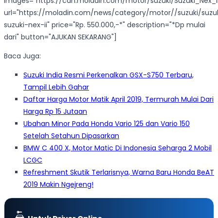
images="https://cdn.moladin.com/motor/suzuki/Suzuki_Nex_II
url="https://moladin.com/news/category/motor//suzuki/suzu
suzuki-nex-ii" price="Rp. 550.000,-*" description="*Dp mulai
dari" button="AJUKAN SEKARANG"]
Baca Juga:
Suzuki India Resmi Perkenalkan GSX-S750 Terbaru,
Tampil Lebih Gahar
Daftar Harga Motor Matik April 2019, Termurah Mulai Dari
Harga Rp 15 Jutaan
Ubahan Minor Pada Honda Vario 125 dan Vario 150
Setelah Setahun Dipasarkan
BMW C 400 X, Motor Matic Di Indonesia Seharga 2 Mobil
LCGC
Refreshment Skutik Terlarisnya, Warna Baru Honda BeAT
2019 Makin Ngejreng!