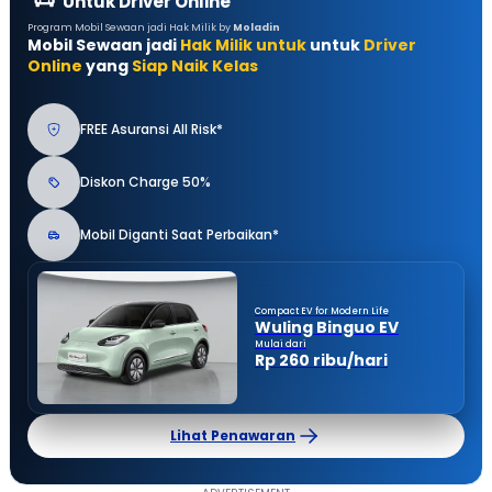
Untuk Driver Online
Program Mobil Sewaan jadi Hak Milik by
Moladin
Mobil Sewaan jadi
Hak Milik untuk
untuk
Driver
Online
yang
Siap Naik Kelas
FREE Asuransi All Risk*
Diskon Charge 50%
Mobil Diganti Saat Perbaikan*
Compact EV for Modern Life
Wuling Binguo EV
Mulai dari
Rp 260 ribu/hari
Lihat Penawaran