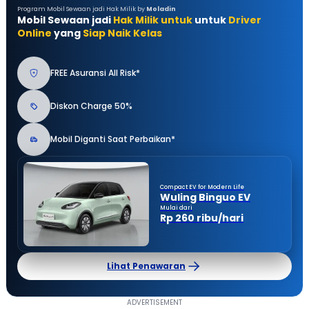
Program Mobil Sewaan jadi Hak Milik by
Moladin
Mobil Sewaan jadi
Hak Milik untuk
untuk
Driver
Online
yang
Siap Naik Kelas
FREE Asuransi All Risk*
Diskon Charge 50%
Mobil Diganti Saat Perbaikan*
Compact EV for Modern Life
Wuling Binguo EV
Mulai dari
Rp 260 ribu/hari
Lihat Penawaran