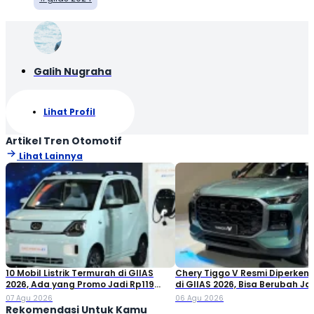
Galih Nugraha
Lihat Profil
Artikel Tren Otomotif
Lihat Lainnya
10 Mobil Listrik Termurah di GIIAS
Chery Tiggo V Resmi Diperken
2026, Ada yang Promo Jadi Rp119
di GIIAS 2026, Bisa Berubah Ja
Jutaan!
Double Cabin
07 Agu 2026
06 Agu 2026
Rekomendasi Untuk Kamu