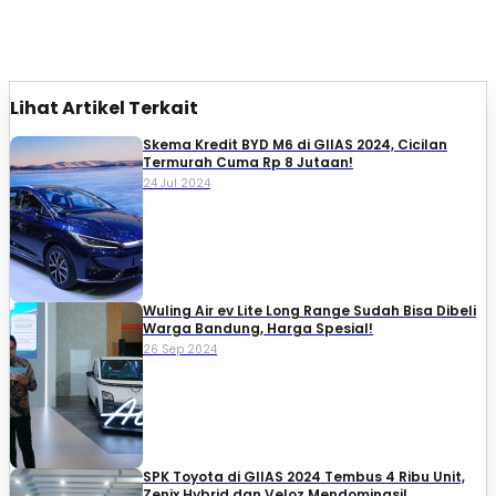
Lihat Artikel Terkait
Skema Kredit BYD M6 di GIIAS 2024, Cicilan
Termurah Cuma Rp 8 Jutaan!
24 Jul 2024
Wuling Air ev Lite Long Range Sudah Bisa Dibeli
Warga Bandung, Harga Spesial!
26 Sep 2024
SPK Toyota di GIIAS 2024 Tembus 4 Ribu Unit,
Zenix Hybrid dan Veloz Mendominasi!