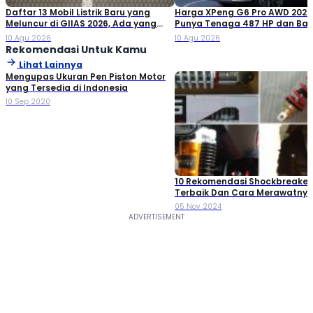
Daftar 13 Mobil Listrik Baru yang
Harga XPeng G6 Pro AWD 2026
Meluncur di GIIAS 2026, Ada yang
Punya Tenaga 487 HP dan Bat
Cuma 150 Jutaan
80,8 kWh
10 Agu 2026
10 Agu 2026
Rekomendasi Untuk Kamu
Lihat Lainnya
Mengupas Ukuran Pen Piston Motor
yang Tersedia di Indonesia
10 Sep 2020
10 Rekomendasi Shockbreaker
Terbaik Dan Cara Merawatnya, 
Mana?
05 Nov 2024