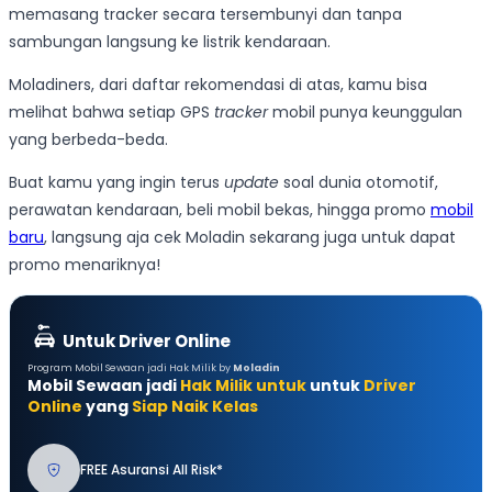
memasang tracker secara tersembunyi dan tanpa
sambungan langsung ke listrik kendaraan.
Moladiners, dari daftar rekomendasi di atas, kamu bisa
melihat bahwa setiap GPS
tracker
mobil punya keunggulan
yang berbeda-beda.
Buat kamu yang ingin terus
update
soal dunia otomotif,
perawatan kendaraan, beli mobil bekas, hingga promo
mobil
baru
, langsung aja cek Moladin sekarang juga untuk dapat
promo menariknya!
Untuk Driver Online
Program Mobil Sewaan jadi Hak Milik by
Moladin
Mobil Sewaan jadi
Hak Milik untuk
untuk
Driver
Online
yang
Siap Naik Kelas
FREE Asuransi All Risk*