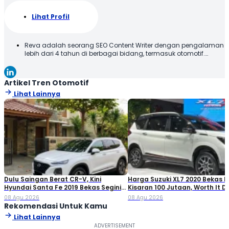
Lihat Profil
Reva adalah seorang SEO Content Writer dengan pengalaman
lebih dari 4 tahun di berbagai bidang, termasuk otomotif.
Terbiasa membuat konten yang tidak hanya dioptimalkan
sesuai SEO Guideline untuk mesin pencari, tetapi juga
informatif, menarik, dan mudah dipahami oleh pembaca.
Artikel Tren Otomotif
Lihat Lainnya
Dulu Saingan Berat CR-V, Kini
Harga Suzuki XL7 2020 Bekas Ki
Hyundai Santa Fe 2019 Bekas Segini
Kisaran 100 Jutaan, Worth It Di
Harganya
08 Agu 2026
08 Agu 2026
Rekomendasi Untuk Kamu
Lihat Lainnya