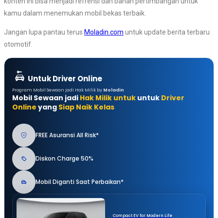
konten ini bisa menjadi refrensi dan bahan pertimbangan untuk
kamu dalam menemukan mobil bekas terbaik.
Jangan lupa pantau terus
Moladin.com
untuk update berita terbaru
otomotif.
Untuk Driver Online
Program Mobil Sewaan jadi Hak Milik by
Moladin
Mobil Sewaan jadi
Hak Milik untuk
untuk
Driver
Online
yang
Siap Naik Kelas
FREE Asuransi All Risk*
Diskon Charge 50%
Mobil Diganti Saat Perbaikan*
Compact EV for Modern Life