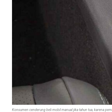
Konsumen cenderung beli mobil manual jika tahun tua, karena pemi