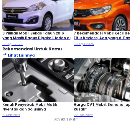
8 Pilihan Mobil Bekas Tahun 2016
7 Rekomendasi Mobil Kecil de
yang Masih Bagus Dipakai Harian di
Fitur Keyless, Ada yang di Ba
2026
Rp80 Juta!
06 Agu 2026
06 Agu 2026
Rekomendasi Untuk Kamu
Lihat Lainnya
Kenali Penyebab Mobil Matik
Harga CVT Mobil, Semahal apa
Nyentak dan Solusinya
Rusak?
15 Mar 2021
22 Feb 2022