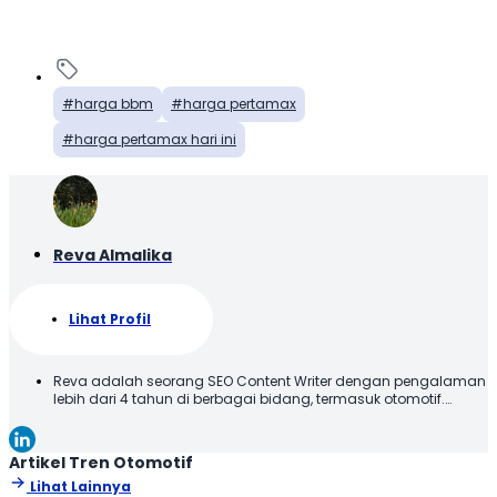
harga bbm
harga pertamax
harga pertamax hari ini
Reva Almalika
Lihat Profil
Reva adalah seorang SEO Content Writer dengan pengalaman
lebih dari 4 tahun di berbagai bidang, termasuk otomotif.
Terbiasa membuat konten yang tidak hanya dioptimalkan
sesuai SEO Guideline untuk mesin pencari, tetapi juga
informatif, menarik, dan mudah dipahami oleh pembaca.
Artikel Tren Otomotif
Lihat Lainnya