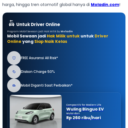
harga, hingga tren otomotif global hanya di
Moladin.com
!
Untuk Driver Online
Program Mobil Sewaan jadi Hak Milik by
Moladin
Mobil Sewaan jadi
Hak Milik untuk
untuk
Driver
Online
yang
Siap Naik Kelas
FREE Asuransi All Risk*
Diskon Charge 50%
Mobil Diganti Saat Perbaikan*
Compact EV for Modern Life
Wuling Binguo EV
Mulai dari
Rp 260 ribu/hari