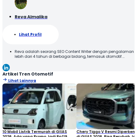
Reva Almalika
Lihat Profil
Reva adalah seorang SEO Content Writer dengan pengalaman
lebih dari 4 tahun di berbagai bidang, termasuk otomotif.
Terbiasa membuat konten yang tidak hanya dioptimalkan
sesuai SEO Guideline untuk mesin pencari, tetapi juga
informatif, menarik, dan mudah dipahami oleh pembaca.
Artikel Tren Otomotif
Lihat Lainnya
10 Mobil Listrik Termurah di GIIAS
Chery Tiggo V Resmi Diperken
2026, Ada yang Promo Jadi Rp119
di GIIAS 2026, Bisa Berubah Ja