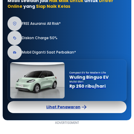
Mobil Sewaan jadi
Hak Milik untuk
untuk
Driver
Online
yang
Siap Naik Kelas
FREE Asuransi All Risk*
Diskon Charge 50%
Mobil Diganti Saat Perbaikan*
Compact EV for Modern Life
Wuling Binguo EV
Mulai dari
Rp 260 ribu/hari
Lihat Penawaran