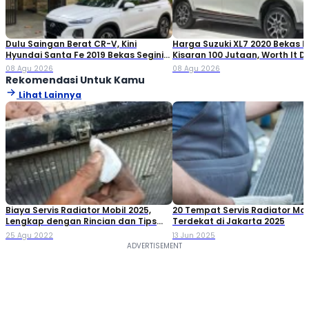
Dulu Saingan Berat CR-V, Kini
Harga Suzuki XL7 2020 Bekas Ki
Hyundai Santa Fe 2019 Bekas Segini
Kisaran 100 Jutaan, Worth It Di
Harganya
08 Agu 2026
08 Agu 2026
Rekomendasi Untuk Kamu
Lihat Lainnya
Biaya Servis Radiator Mobil 2025,
20 Tempat Servis Radiator Mob
Lengkap dengan Rincian dan Tips
Terdekat​ di Jakarta 2025
Perawatannya
25 Agu 2022
13 Jun 2025