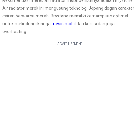
Rekomendasi merek air radiator mobil berikutnya adalah Brystone.
Air radiator merek ini mengusung teknologi Jepang degan karakter
cairan berwarna merah. Brystone memiliki kemampuan optimal
untuk melindungi kinerja
mesin mobil
dari korosi dan juga
overheating.