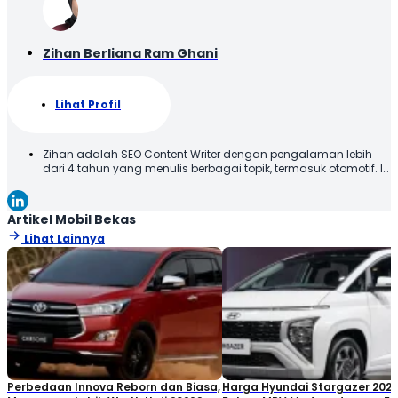
Zihan Berliana Ram Ghani
Lihat Profil
Zihan adalah SEO Content Writer dengan pengalaman lebih
dari 4 tahun yang menulis berbagai topik, termasuk otomotif. Ia
menyajikan konten dengan bahasa yang jelas dan mudah
dipahami, sehingga informasi dapat diterima dengan baik
oleh pembaca. Melalui tulisannya, Zihan berupaya
Artikel Mobil Bekas
memberikan informasi yang relevan dan bermanfaat. Selamat
Lihat Lainnya
Membaca!
Perbedaan Innova Reborn dan Biasa,
Harga Hyundai Stargazer 2022