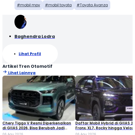
mobil mpv
mobil toyota
Toyota Avanza
Baghendra Lodra
Lihat Profil
Artikel Tren Otomotif
Lihat Lainnya
Chery Tiggo V Resmi Diperkenalkan
Daftar Mobil Hybrid di GIIAS 20
di GIIAS 2026, Bisa Berubah Jadi
Fronx, XL7, Rocky hingga Veloz!
Double Cabin
06 Agu 2026
06 Agu 2026