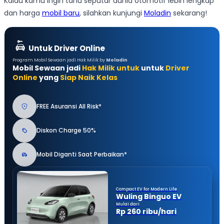
Kalau kamu ingin tahu seputar dunia otomotif lebih lengkap
dan harga
mobil baru
, silahkan kunjungi
Moladin
sekarang!
Untuk Driver Online
Program Mobil Sewaan jadi Hak Milik by
Moladin
Mobil Sewaan jadi
Hak Milik untuk
untuk
Driver
Online
yang
Siap Naik Kelas
FREE Asuransi All Risk*
Diskon Charge 50%
Mobil Diganti Saat Perbaikan*
Compact EV for Modern Life
Wuling Binguo EV
Mulai dari
Rp 260 ribu/hari