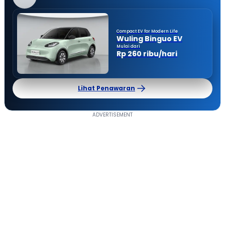
Compact EV for Modern Life
Wuling Binguo EV
Mulai dari
Rp 260 ribu/hari
Lihat Penawaran