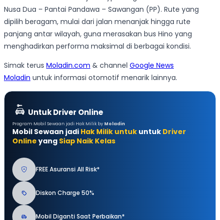
Nusa Dua – Pantai Pandawa – Sawangan (PP). Rute yang
dipilih beragam, mulai dari jalan menanjak hingga rute
panjang antar wilayah, guna merasakan bus Hino yang
menghadirkan performa maksimal di berbagai kondisi.
Simak terus
Moladin.com
& channel
Google News
Moladin
untuk informasi otomotif menarik lainnya.
Untuk Driver Online
Program Mobil Sewaan jadi Hak Milik by
Moladin
Mobil Sewaan jadi
Hak Milik untuk
untuk
Driver
Online
yang
Siap Naik Kelas
FREE Asuransi All Risk*
Diskon Charge 50%
Mobil Diganti Saat Perbaikan*