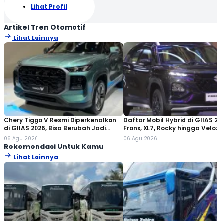
Lihat Profil
Artikel Tren Otomotif
Lihat Lainnya
Chery Tiggo V Resmi Diperkenalkan
Daftar Mobil Hybrid di GIIAS 20
di GIIAS 2026, Bisa Berubah Jadi
Fronx, XL7, Rocky hingga Veloz!
Double Cabin
06 Agu 2026
06 Agu 2026
Rekomendasi Untuk Kamu
Lihat Lainnya