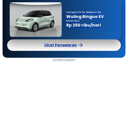
Compact EV for Modern Life
Wuling Binguo EV
Mulai dari
Rp 260 ribu/hari
Lihat Penawaran