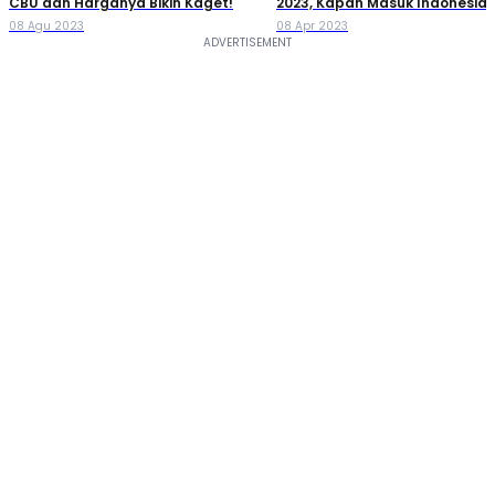
CBU dan Harganya Bikin Kaget!
2023, Kapan Masuk Indonesia?
08 Agu 2023
08 Apr 2023