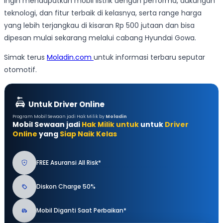
ingin mendapatkan mobil listrik dengan performa, dukungan
teknologi, dan fitur terbaik di kelasnya, serta range harga
yang lebih terjangkau di kisaran Rp 500 jutaan dan bisa
dipesan mulai sekarang melalui cabang Hyundai Gowa.
Simak terus
Moladin.com
untuk informasi terbaru seputar
otomotif.
Untuk Driver Online
Program Mobil Sewaan jadi Hak Milik by
Moladin
Mobil Sewaan jadi
Hak Milik untuk
untuk
Driver
Online
yang
Siap Naik Kelas
FREE Asuransi All Risk*
Diskon Charge 50%
Mobil Diganti Saat Perbaikan*