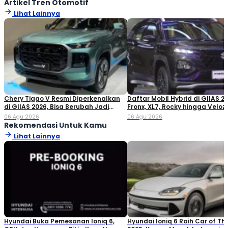
Artikel Tren Otomotif
Lihat Lainnya
Chery Tiggo V Resmi Diperkenalkan
Daftar Mobil Hybrid di GIIAS 20
di GIIAS 2026, Bisa Berubah Jadi
Fronx, XL7, Rocky hingga Veloz!
Double Cabin
06 Agu 2026
06 Agu 2026
Rekomendasi Untuk Kamu
Lihat Lainnya
Hyundai Buka Pemesanan Ioniq 6,
Hyundai Ioniq 6 Raih Car of Th