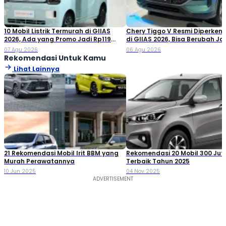
10 Mobil Listrik Termurah di GIIAS
Chery Tiggo V Resmi Diperken
2026, Ada yang Promo Jadi Rp119
di GIIAS 2026, Bisa Berubah Ja
Jutaan!
Double Cabin
07 Agu 2026
06 Agu 2026
Rekomendasi Untuk Kamu
Lihat Lainnya
21 Rekomendasi Mobil Irit BBM yang
Rekomendasi 20 Mobil 300 Ju
Murah Perawatannya
Terbaik Tahun 2025
10 Jun 2025
04 Nov 2025