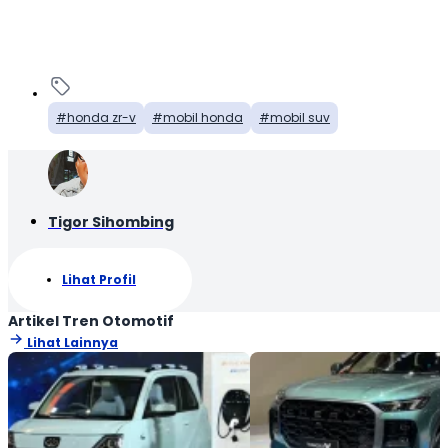
honda zr-v
mobil honda
mobil suv
Tigor Sihombing
Lihat Profil
Artikel Tren Otomotif
Lihat Lainnya