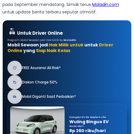
pada September mendatang. Simak terus
Moladin.com
untuk update berita terbaru seputar otmotif.
Untuk Driver Online
Program Mobil Sewaan jadi Hak Milik by
Moladin
Mobil Sewaan jadi
Hak Milik untuk
untuk
Driver
Online
yang
Siap Naik Kelas
FREE Asuransi All Risk*
Diskon Charge 50%
Mobil Diganti Saat Perbaikan*
Compact EV for Modern Life
Wuling Binguo EV
Mulai dari
Rp 260 ribu/hari