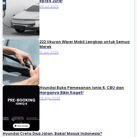
Rp184 Juta!
08 Jul 2025
222 Ukuran Wiper Mobil Lengkap untuk Semua
Merek
10 Jun 2025
Hyundai Buka Pemesanan Ioniq 6, CBU dan
Harganya Bikin Kaget!
08 Agu 2023
Hyundai Creta Diuji Jalan, Bakal Masuk Indonesia?