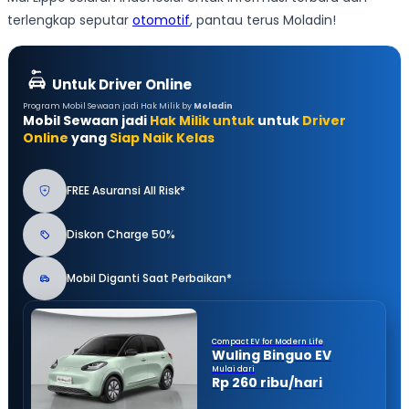
terlengkap seputar
otomotif
, pantau terus Moladin!
Untuk Driver Online
Program Mobil Sewaan jadi Hak Milik by
Moladin
Mobil Sewaan jadi
Hak Milik untuk
untuk
Driver
Online
yang
Siap Naik Kelas
FREE Asuransi All Risk*
Diskon Charge 50%
Mobil Diganti Saat Perbaikan*
Compact EV for Modern Life
Wuling Binguo EV
Mulai dari
Rp 260 ribu/hari