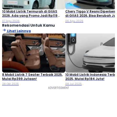
10 Mobil Listrik Termurah di GIIAS
Chery Tiggo V Resmi Diperken
2026, Ada yang Promo Jadi Rp119
di GIIAS 2026, Bisa Berubah Ja
Jutaan!
Double Cabin
07 Agu 2026
06 Agu 2026
Rekomendasi Untuk Kamu
Lihat Lainnya
8 Mobil Listrik 7 Seater Terbaik 2025,
10 Mobil Listrik Indonesia Terba
Mulai Rp399 Jutaan!
2025, Mulai Rp184 Juta!
28 Okt 2025
08 Jul 2025