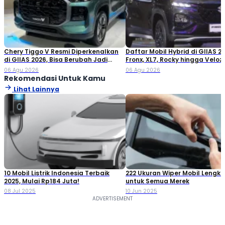
Chery Tiggo V Resmi Diperkenalkan
Daftar Mobil Hybrid di GIIAS 20
di GIIAS 2026, Bisa Berubah Jadi
Fronx, XL7, Rocky hingga Veloz!
Double Cabin
06 Agu 2026
06 Agu 2026
Rekomendasi Untuk Kamu
Lihat Lainnya
10 Mobil Listrik Indonesia Terbaik
222 Ukuran Wiper Mobil Lengk
2025, Mulai Rp184 Juta!
untuk Semua Merek
08 Jul 2025
10 Jun 2025