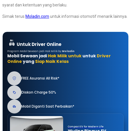
syarat dan ketentuan yang berlaku.
Simak terus
Moladin.com
untuk informasi otomotif menarik lainnya.
Untuk Driver Online
Program Mobil Sewaan jadi Hak Milik by
Moladin
Mobil Sewaan jadi
Hak Milik untuk
untuk
Driver
Online
yang
Siap Naik Kelas
FREE Asuransi All Risk*
Diskon Charge 50%
Mobil Diganti Saat Perbaikan*
Compact EV for Modern Life
Wuling Binguo EV