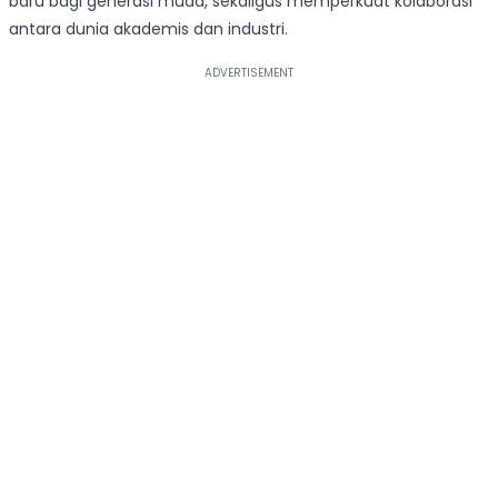
baru bagi generasi muda, sekaligus memperkuat kolaborasi
antara dunia akademis dan industri.