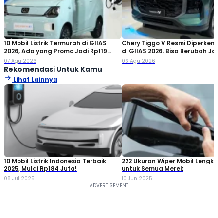
10 Mobil Listrik Termurah di GIIAS
Chery Tiggo V Resmi Diperken
2026, Ada yang Promo Jadi Rp119
di GIIAS 2026, Bisa Berubah Ja
Jutaan!
Double Cabin
07 Agu 2026
06 Agu 2026
Rekomendasi Untuk Kamu
Lihat Lainnya
10 Mobil Listrik Indonesia Terbaik
222 Ukuran Wiper Mobil Lengk
2025, Mulai Rp184 Juta!
untuk Semua Merek
08 Jul 2025
10 Jun 2025