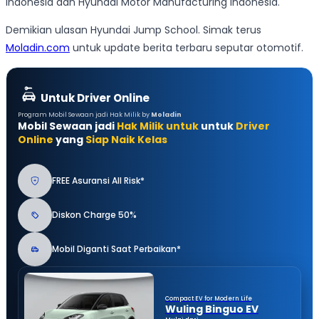
Indonesia dan Hyundai Motor Manufacturing Indonesia.
Demikian ulasan Hyundai Jump School. Simak terus
Moladin.com
untuk update berita terbaru seputar otomotif.
Untuk Driver Online
Program Mobil Sewaan jadi Hak Milik by
Moladin
Mobil Sewaan jadi
Hak Milik untuk
untuk
Driver
Online
yang
Siap Naik Kelas
FREE Asuransi All Risk*
Diskon Charge 50%
Mobil Diganti Saat Perbaikan*
Compact EV for Modern Life
Wuling Binguo EV