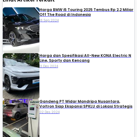
Harga BMW i5 Touring 2025 Tembus Rp 2,2 Miliar
Off The Road di Indonesia
18 Sep 2024
Harga dan Spesifikasi All-New KONA Electric N
Line, Sporty dan Kencang
13 Des 2024
Gandeng PT Widar Mandripa Nusantara,
Voltron Siap Ekspansi SPKLU di Lokasi Strategis
02 Des 2024