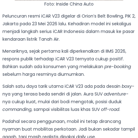
Foto: Inside China Auto
Peluncuran resmi iCAR V23 digelar di Orion’s Belt Bowling, PIK 2,
Jakarta pada 23 Mei 2026 lalu. Kehadiran model ini sekaligus
menjadi langkah serius iCAR Indonesia dalam masuk ke pasar
kendaraan listrik Tanah Air.
Menariknya, sejak pertama kali diperkenalkan di IIMS 2026,
respons publik terhadap iCAR V23 ternyata cukup positif.
Bahkan sudah ada konsumen yang melakukan
pre-booking
sebelum harga resminya diumumkan.
Salah satu daya tarik utama iCAR V23 ada pada desain
boxy
-
nya yang terasa beda sendiri di jalan. Aura SUV
adventure
-
nya cukup kuat, mulai dari bodi mengotak, posisi duduk
commanding
, sampai visibilitas luas khas SUV
off-road
.
Padahal secara penggunaan, mobil ini tetap dirancang
nyaman buat mobilitas perkotaan. Jadi bukan sekadar tampil
gagah, tapi masih realistis dipakai
daily use
.