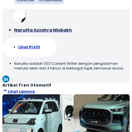
Narulita Azzahra Misbakh
Lihat Profil
Narulita adalah SEO Content Writer dengan pengalaman
menulis lebih dari 3 tahun di berbagai topik, termasuk dunia
otomotif. Narulita senang untuk memberikan informasi yang
akurat dan mudah dipahami, demi menghadirkan manfaat
kepada para pembaca. Terima kasih telah membaca karya
Artikel Tren Otomotif
tulis saya, semoga tulisan ini bisa bermanfaat!
Lihat Lainnya