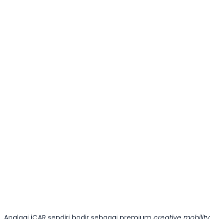
Apalagi iCAR sendiri hadir sebagai premium
creative mobility