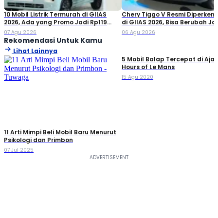
10 Mobil Listrik Termurah di GIIAS
Chery Tiggo V Resmi Diperken
2026, Ada yang Promo Jadi Rp119
di GIIAS 2026, Bisa Berubah Ja
Jutaan!
Double Cabin
07 Agu 2026
06 Agu 2026
Rekomendasi Untuk Kamu
Lihat Lainnya
5 Mobil Balap Tercepat di Aja
Hours of Le Mans
15 Agu 2020
11 Arti Mimpi Beli Mobil Baru Menurut
Psikologi dan Primbon
07 Jul 2025