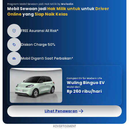
Program Mobil Sewaan jadi Hak Milik by
Moladin
Mobil Sewaan jadi
Hak Milik untuk
untuk
Driver
Online
yang
Siap Naik Kelas
FREE Asuransi All Risk*
Diskon Charge 50%
Mobil Diganti Saat Perbaikan*
Compact EV for Modern Life
Wuling Binguo EV
Mulai dari
Rp 260 ribu/hari
Lihat Penawaran