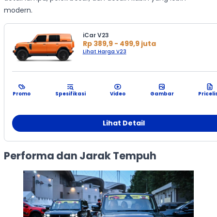
modern.
iCar V23
Rp 389,9 - 499,9 juta
Lihat Harga V23
Promo
Spesifikasi
Video
Gambar
Priceli
Lihat Detail
Performa dan Jarak Tempuh