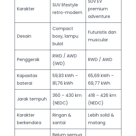
SUV EV
SUV lifestyle
Karakter
premium
retro-modern
adventure
Compact
Futuristis dan
Desain
boxy, lampu
muscular
bulat
RWD / AWD
Penggerak
RWD / AWD
(iWD)
Kapasitas
59,93 kWh –
65,69 kWh –
baterai
81,76 kWh
69,77 kWh
360 – 430 km
418 – 426 km
Jarak tempuh
(NEDC)
(NEDC)
Karakter
Ringan &
Lebih solid &
berkendara
santai
matang
Belum semua