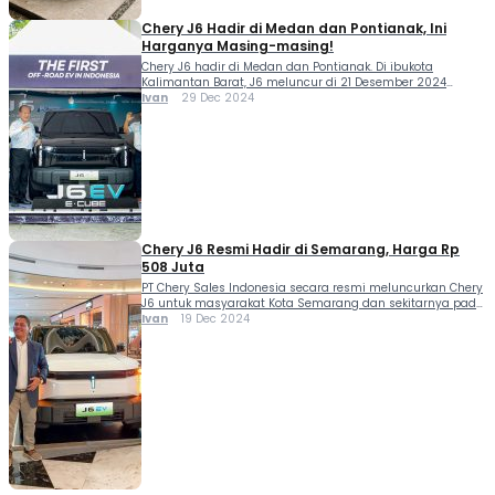
Chery J6 Hadir di Medan dan Pontianak, Ini
Harganya Masing-masing!
Chery J6 hadir di Medan dan Pontianak. Di ibukota
Kalimantan Barat, J6 meluncur di 21 Desember 2024
sementara di ibukota Sumatera Utama, mobil ini
Ivan
29 Dec 2024
diperkenalkan pada tanggal 22 Desember 2024. Berikut
keseruan di masing-masing peluncurannya. PT Chery
Sales Indonesia (CSI) kembali melanjutkan penetrasinya
dalam rangkaian regional launching Chery J6 di Kota
Medan dengan optimisme penuh. […]
Chery J6 Resmi Hadir di Semarang, Harga Rp
508 Juta
PT Chery Sales Indonesia secara resmi meluncurkan Chery
J6 untuk masyarakat Kota Semarang dan sekitarnya pada
Rabu (18/12). Sebagai pusat industri dan Ibu Kota Provinsi
Ivan
19 Dec 2024
Jawa Tengah, Semarang menjadi destinasi selanjutnya
dalam rangkaian regional launching Chery J6. Kehadiran
Chery di Semarang menjadi penting, karena karakteristik
pasar yang dinamis dan potensi pertumbuhan otomotif
yang menjanjikan. Kami […]