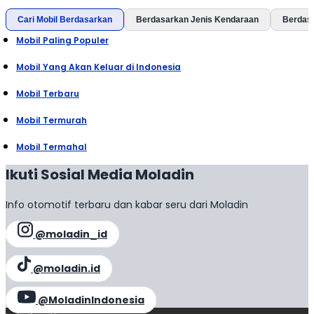
Cari Mobil Berdasarkan
Berdasarkan Jenis Kendaraan
Berdas
Mobil Paling Populer
Mobil Yang Akan Keluar di Indonesia
Mobil Terbaru
Mobil Termurah
Mobil Termahal
Ikuti Sosial Media Moladin
Info otomotif terbaru dan kabar seru dari Moladin
@moladin_id
@moladin.id
@MoladinIndonesia