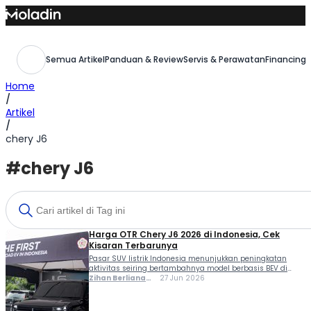
Skip
to
content
Semua Artikel
Panduan & Review
Servis & Perawatan
Financing,
Home
/
Artikel
/
chery J6
#chery J6
Harga OTR Chery J6 2026 di Indonesia, Cek
Kisaran Terbarunya
Pasar SUV listrik Indonesia menunjukkan peningkatan
aktivitas seiring bertambahnya model berbasis BEV di
berbagai segmen. Salah satu model yang masuk dalam
Zihan Berliana
27 Jun 2026
radar konsumen adalah Chery J6, yang mengusung
Ram Ghani
platform SUV listrik dengan pendekatan desain boxy dan
konfigurasi yang mengarah pada kebutuhan multi-terrain.