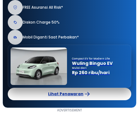
FREE Asuransi All Risk*
Diskon Charge 50%
Mobil Diganti Saat Perbaikan*
Compact EV for Modern Life
Wuling Binguo EV
Mulai dari
Rp 260 ribu/hari
Lihat Penawaran